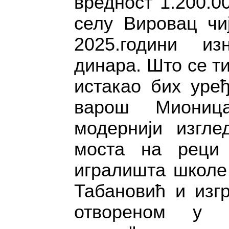
вредност 1.200.0
селу Вировац чи
2025.години изн
динара. Што се т
истакао бих уређ
варош Миониц
модернији изгле
моста на реци 
игралишта школе
Табановић и изг
отвореном у о