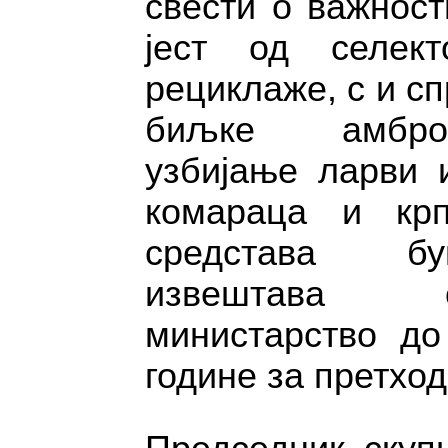
свести о важност
јест од селек
рециклаже, с и с
биљке амбро
узбијање ларви 
комараца и кр
средстава бу
извештава 
министарство до
године за претходн