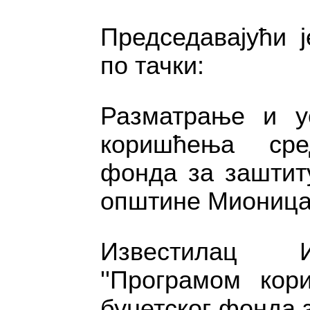
Председавајући ј
по тачки:
Разматрање и у
коришћења сред
фонда за заштит
општине Мионица 
Известилац Ив
''Програмом кор
буџетског фонда 