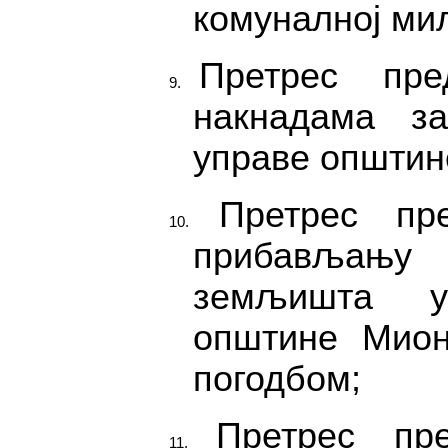
комуналној мил
Претрес пр
накнадама з
управе општин
Претрес пр
прибављању 
земљишта у
општине Мион
погодбом;
Претрес пр