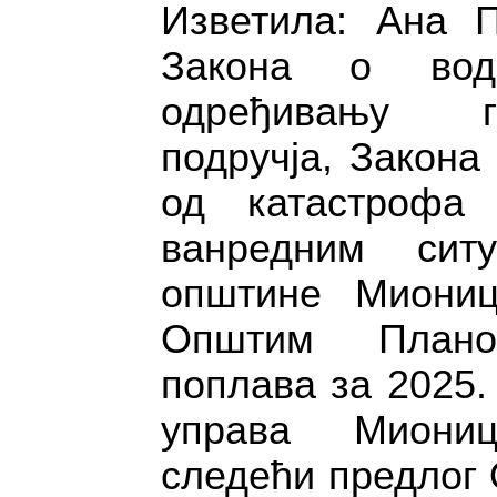
Изветила: Ана П
Закона о вод
одређивању г
подручја, Закона
од катастрофа
ванредним ситу
општине Миони
Општим План
поплава за 2025.
управа Миони
следећи предлог 