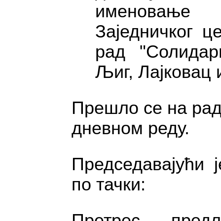
именовањ
Заједничког ц
рад "Солидар
Љиг, Лајковац 
Прешло се на рад
дневном реду.
Председавајући ј
по тачки:
Претрес пред