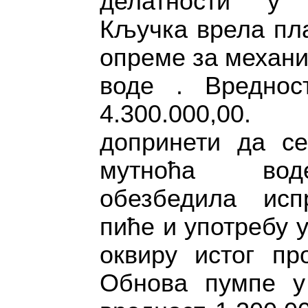
делатности у 
Кључка врела пла
опреме за механ
воде . Вреднос
4.300.000,00.
допринети да се
мутноћа вод
обезбедила исп
пиће и употребу 
оквиру истог пр
Обнова пумпе у