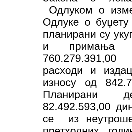
Одлуком о изме
Одлуке о буџету
планирани су уку
и примања 
760.279.391,00
расходи и издац
износу од 842.7
Планирани д
82.492.593,00 ди
се из неутроше
претходних годи