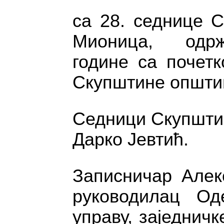
са 28. седнице 
Мионица, одрж
године са почетк
Скупштине општи
Седници Скупшти
Дарко Јевтић.
Записничар Алек
руководилац О
управу, заједнич