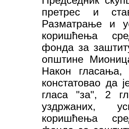
Председник скуп
претрес и ста
Разматрање и у
коришћења сред
фонда за заштит
општине Мионица
Након гласања, 
констатовао да ј
гласа "за", 2 г
уздржаних, ус
коришћења сред