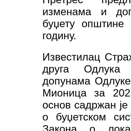
изменама и до
буџету општине 
годину.
Известилац Страх
друга Одлука
допунама Одлуке
Мионица за 2025
основ садржан је
о буџетском сис
Закона о локал