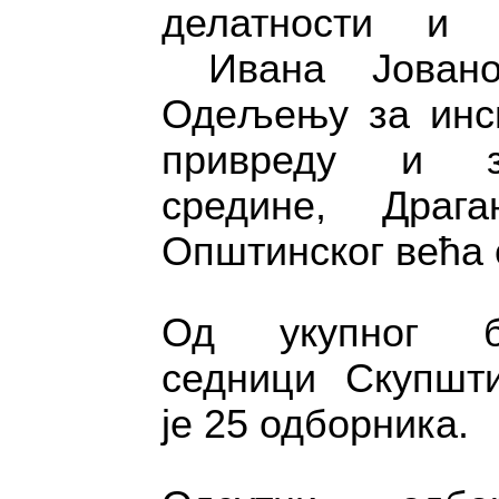
делатности и 
Ивана Јованов
Одељењу за инсп
привреду и з
средине, Драг
Општинског већа
Од укупног бр
седници Скупшти
је 25 одборника.