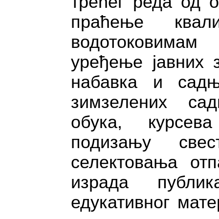
трећег реда од о
праћење квал
водотоковима
уређење јавних 
набавка и садњ
зимзелених сад
обука, курсе
подизању све
селектовања отп
израда публик
едукативног мате