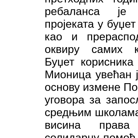
ребаланса је
пројеката у буџе
као и прераспо
оквиру самих к
Буџет корисника
Мионица увећан ј
основу измене По
уговора за запос
средњим школама,
висина права
солидарну помоћ