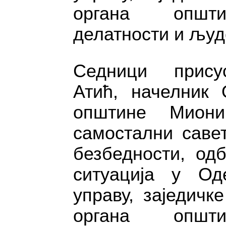
органа општи
делатности и људ
Седници присус
Атић, начелник 
општине Миони
самостални саве
безбедности, од
ситуација у О
управу, заједичк
органа општи