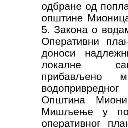
одбране од попла
општине Мионица
5. Закона о вода
Оперативни план
доноси надлежн
локалне са
прибављено м
водопривредн
Општина Миони
Мишљење у пос
оперативног пла