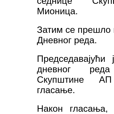
седнице Скуп
Мионица.
Затим се прешло
Дневног реда.
Председавајући 
дневног ред
Скупштине АП
гласање.
Након гласања, 