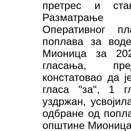
претрес и ста
Разматрање
Оперативног п
поплава за воде
Мионица за 202
гласања, пре
констатовао да ј
гласа "за", 1 г
уздржан, усвојил
одбране од попла
општине Мионица 