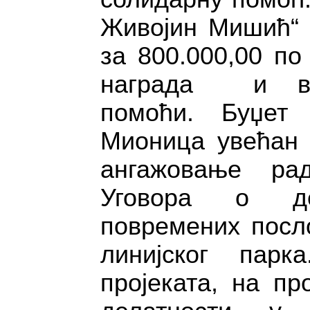
Живојин Мишић“ Р
за 800.000,00 по
награда и ви
помоћи. Буџет 
Мионица увећан з
ангажовање ра
Уговора о де
повремених посл
линијског пар
пројеката, на пр