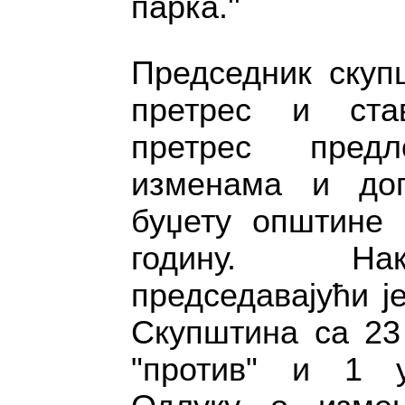
парка.''
Председник скуп
претрес и ста
претрес пред
изменама и до
буџету општине 
годину. На
председавајући ј
Скупштина са 23 
"против" и 1 у