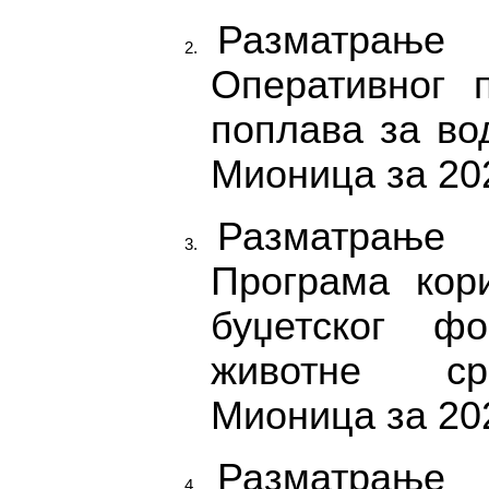
Разматрањ
Оперативног 
поплава за во
Мионица за 202
Разматрањ
Програма кор
буџетског ф
животне ср
Мионица за 202
Разматрањ