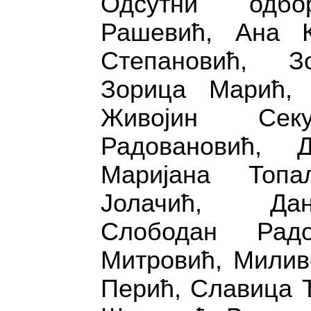
Одсутни одбо
Рашевић, Ана К
Степановић, З
Зорица Марић, 
Живојин Секу
Радовановић, Д
Маријана Топа
Јолачић, Да
Слободан Радо
Митровић, Милив
Перић, Славица 