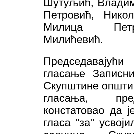
Шутуљић, Владим
Петровић, Нико
Милица Петр
Милићевић.
Председавајућ
гласање Записни
Скупштине општи
гласања, пре
констатовао да ј
гласа "за" усвој