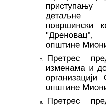
приступању
детаљне р
површински к
"Дреновац",
општине Мион
Претрес пр
изменама и д
организацији
општине Мион
Претрес пр