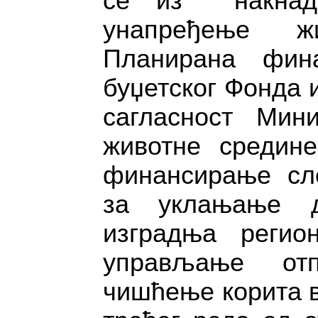
се из накнад
унапређење жи
Планирана фина
буџетског Фонда 
сагласност Мини
животне средине
финансирање сле
за уклањање д
изградња регио
управљање отп
чишћење корита в