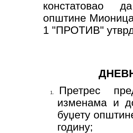
констатовао д
општине Мионица 
1 "ПРОТИВ" утвр
ДНЕВН
Претрес пр
изменама и д
буџету општин
годину;