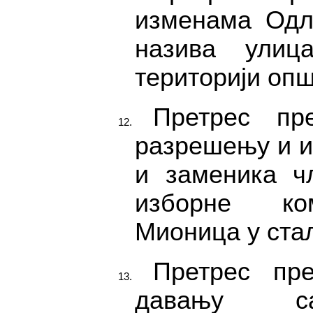
изменама Одл
назива улиц
територији оп
Претрес пр
разрешењу и 
и заменика ч
изборне ко
Мионица у ста
Претрес пр
давању са