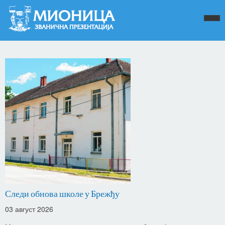
Следи обнова школе у Брежђу
03 август 2026