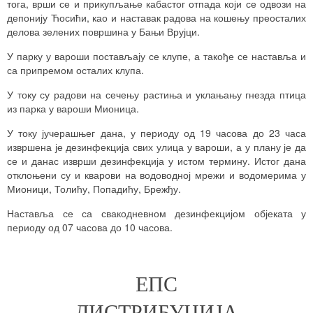
тога, врши се и прикупљање кабастог отпада који се одвози на
депонију Ћосићи, као и наставак радова на кошењу преосталих
делова зелених површина у Бањи Врујци.
У парку у вароши постављају се клупе, а такође се наставља и
са припремом осталих клупа.
У току су радови на сечењу растиња и уклањању гнезда птица
из парка у вароши Мионица.
У току јучерашњег дана, у периоду од 19 часова до 23 часа
извршена је дезинфекција свих улица у вароши, а у плану је да
се и данас изврши дезинфекција у истом термину. Истог дана
отклоњени су и кварови на водоводној мрежи и водомерима у
Мионици, Толићу, Попадићу, Брежђу.
Наставља се са свакодневном дезинфекцијом објеката у
периоду од 07 часова до 10 часова.
ЕПС
ДИСТРИБУЦИЈА