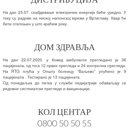
На дан 23.07. снабдевање електричне енергије биће уредно. У
току су радови на ниској напонској мрежи у Вртиглаву. Квар ће
бити отклоњен у што краћем року.
ДОМ ЗДРАВЉА
На дан 22.07.2020. у Ковид амбуланти прегледано је 36
пацијената, од тога 12 првих прегледа и 24 контролна прегледа.
На RTG плућа у Општу болницу “Ваљево” упућено је 9
пацијената . Тестирано је 13 пацијената.
Од понедељка до петка у служби педијатрије обаваљају се
редовни систематски прегледи и вакцинације.
КОЛ ЦЕНТАР
0800 50 50 55