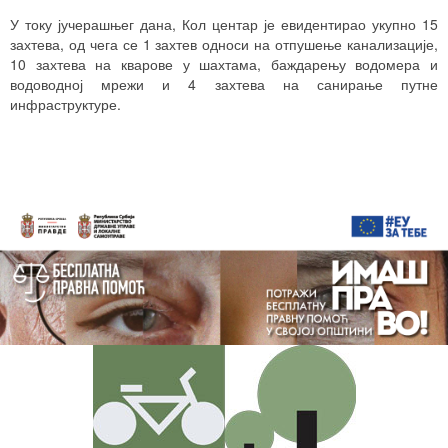
У току јучерашњег дана, Кол центар је евидентирао укупно 15
захтева, од чега се 1 захтев односи на отпушење канализације,
10 захтева на кварове у шахтама, баждарењу водомера и
водоводној мрежи и 4 захтева на санирање путне
инфраструктуре.