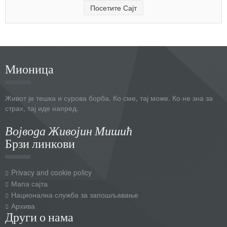
Посетите Сајт
Мионица
Живот је тешка и сурова борба. Ко сме, тај може. Ко не зна за
страх, тај иде напред.
Војвода Живојин Мишић
Брзи линкови
Privacy and cookie policy
Мапа сајта
Национална служба за запошљавање
Архива
Други о нама