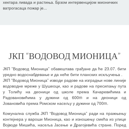
хектара ливада и растиња. Брзом интервенцијом мионичких
ватрогасаца пожар је...
ЈКП “ВОДОВОД МИОНИЦА”
ЈКП ”Водовод Мионица” обавештава грађане да ће 23.07. бити
уредно водоснабдевање и да неће бити планских искључења .
ЈКП ”Водовод Мионица” изводи радове на изградњи нове линије
водоводне мреже у Шушеоци, као и радове на пресипању пута
у Толићу на деоници од школе према Качаревићима и
Радовановићима у дужини од 600m и на деоници од
Јовановића према Ромском насељу у дужини од 700m.
Комунална служба ЈКП “Водовод Мионица” ради на пражњењу
контејнера у вароши Мионица, као и изношењу смећа из улице
Војводе Мишића, насеља Јасење и Драгојевића стране. Поред