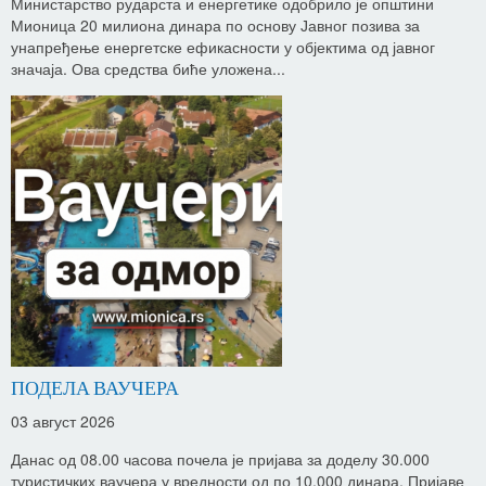
Министарство рударста и енергетике одобрило је општини
Мионица 20 милиона динара по основу Јавног позива за
унапређење енергетске ефикасности у објектима од јавног
значаја. Ова средства биће уложена...
ПОДЕЛА ВАУЧЕРА
03 август 2026
Данас од 08.00 часова почела је пријава за доделу 30.000
туристичких ваучера у вредности од по 10.000 динара. Пријаве