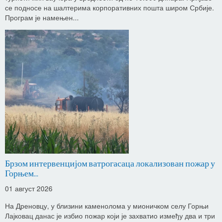
се подносе на шалтерима корпоративних пошта широм Србије.
Програм је намењен...
Брзом интервенцијом ватрогасаца локализован пожар у
Горњем...
01 август 2026
На Дреновцу, у близини каменолома у мионичком селу Горњи
Лајковац данас је избио пожар који је захватио између два и три