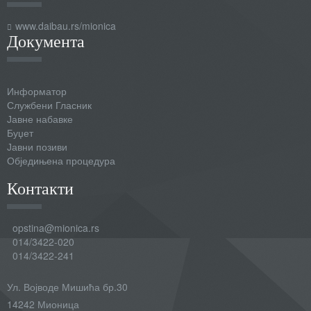
www.daibau.rs/mionica
Документа
Информатор
Службени Гласник
Јавне набавке
Буџет
Јавни позиви
Обједињена процедура
Контакти
opstina@mionica.rs
014/3422-020
014/3422-241
Ул. Војводе Мишића бр.30
14242 Мионица