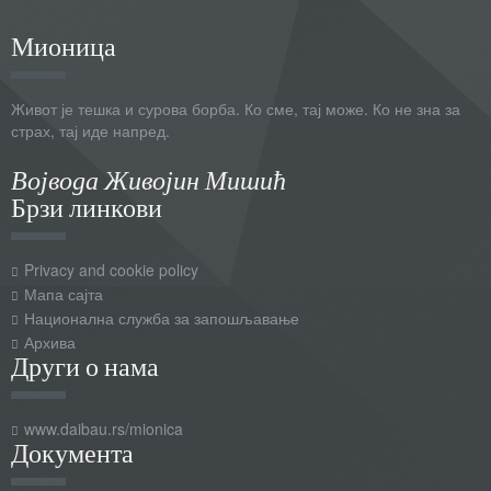
Име
*
Мионица
Ел. пошта
*
Живот је тешка и сурова борба. Ко сме, тај може. Ко не зна за
страх, тај иде напред.
Наслов поруке
*
Војвода Живојин Мишић
Брзи линкови
Порука
*
Privacy and cookie policy
Мапа сајта
Национална служба за запошљавање
Архива
Други о нама
www.daibau.rs/mionica
Пошаљите копију себи
Документа