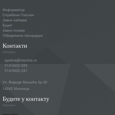
Captcha
*
Информатор
Пошаљи
Службени Гласник
Јавне набавке
Буџет
Јавни позиви
Обједињена процедура
Контакти
opstina@mionica.rs
014/3422-020
014/3422-241
Ул. Војводе Мишића бр.30
14242 Мионица
Будите у контакту