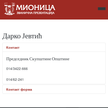
Дарко Јевтић
Контакт
Председник Скупштине Општине
014/3422-666
014/62-241
Контакт форма
Пошаљите електронску поруку. Сва поља означена
звездицом * морају бити унешена.