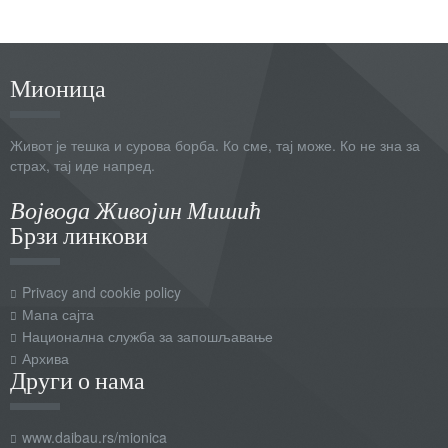
Мионица
Живот је тешка и сурова борба. Ко сме, тај може. Ко не зна за
страх, тај иде напред.
Војвода Живојин Мишић
Брзи линкови
Privacy and cookie policy
Мапа сајта
Национална служба за запошљавање
Архива
Други о нама
www.daibau.rs/mionica