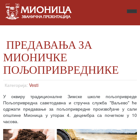
ПРЕДАВАЊА ЗА
МИОНИЧКЕ
ПОЉОПРИВРЕДНИКЕ
Категорија:
Vesti
У оквиру традиционалне Зимске школе пољопривреде
Пољопривредна саветодавна и стручна служба "Ваљево" ће
одржати предавање за пољопривредне произвођаче у сали
општине Мионица у уторак 4. децембра са почетком у 10
часова.