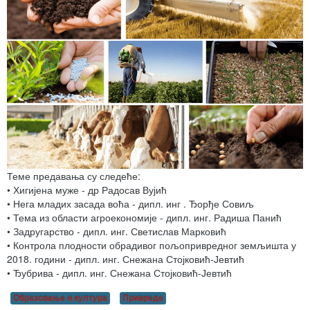
Теме предавања су следеће:
• Хигијена муже - др Радосав Вујић
• Нега младих засада воћа - дипл. инг . Ђорђе Совиљ
• Тема из области агроекономије - дипл. инг. Радиша Панић
• Задругарство - дипл. инг. Светислав Марковић
• Контрола плодности обрадивог пољопривредног земљишта у
2018. години - дипл. инг. Снежана Стојковић-Јевтић
• Ђубрива - дипл. инг. Снежана Стојковић-Јевтић
Образовање и култура
Привреда