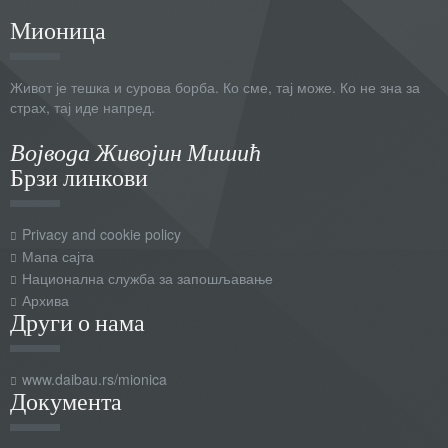
Мионица
Живот је тешка и сурова борба. Ко сме, тај може. Ко не зна за
страх, тај иде напред.
Војвода Живојин Мишић
Брзи линкови
Privacy and cookie policy
Мапа сајта
Национална служба за запошљавање
Архива
Други о нама
www.daibau.rs/mionica
Документа