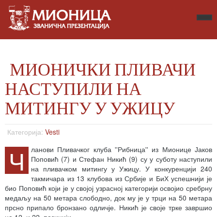
МИОНИЧКИ ПЛИВАЧИ
НАСТУПИЛИ НА
МИТИНГУ У УЖИЦУ
Категорија:
Vesti
Ч
ланови Пливачког клуба ''Рибница'' из Мионице Јаков
Поповић (7) и Стефан Никић (9) су у суботу наступили
на пливачком митингу у Ужицу. У конкуренцији 240
такмичара из 13 клубова из Србије и БиХ успешнији је
био Поповић који је у својој узрасној категорији освојио сребрну
медаљу на 50 метара слободно, док му је у трци на 50 метара
прсно припало бронзано одличје. Никић је своје трке завршио