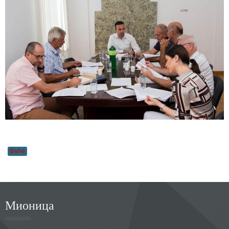
Веће
Мионица