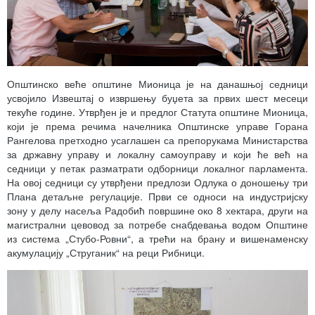
Општинско веће општине Мионица је на данашњој седници
усвојило Извештај о извршењу буџета за првих шест месеци
текуће године. Утврђен је и предлог Статута општине Мионица,
који је према речима начелника Општинске управе Горана
Рангелова претходно усаглашен са препорукама Министарства
за државну управу и локалну самоуправу и који ће већ на
седници у петак разматрати одборници локалног парламента.
На овој седници су утврђени предлози Одлука о доношењу три
Плана детаљне регулације. Први се односи на индустријску
зону у делу насеља Радобић површине око 8 хектара, други на
магистрални цевовод за потребе снабдевања водом Општине
из система „Стубо-Ровни“, а трећи на брану и вишенаменску
акумулацију „Струганик“ на реци Рибници.