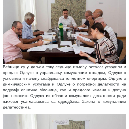
Већници су у даљем току седнице између осталог утврдили и
предлог Одлуке о управљању комуналним отпадом, Одлуке о
условима и начину снабдевања топлотном енергијом, Одлуке о
димничарским услугама и Одлуке о погребној делатности на
подручју општине Мионица, као и предлоге измена и допуна
још неколико Одлука из области комуналних делатности ради
њиховог усаглашавања са одредбама Закона о комуналним
делатностима.