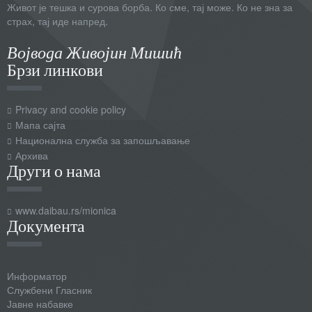
Живот је тешка и сурова борба. Ко сме, тај може. Ко не зна за
страх, тај иде напред.
Војвода Живојин Мишић
Брзи линкови
Privacy and cookie policy
Мапа сајта
Национална служба за запошљавање
Архива
Други о нама
www.daibau.rs/mionica
Документа
Информатор
Службени Гласник
Јавне набавке