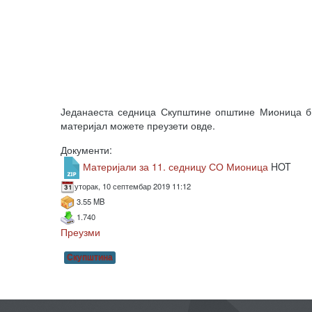
Једанаеста седница Скупштине општине Мионица би
материјал можете преузети овде.
Документи:
Материјали за 11. седницу СО Мионица
HOT
уторак, 10 септембар 2019 11:12
3.55 MB
1.740
Преузми
Скупштина