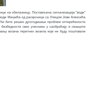
ице на обилазницу. Постављена сигнализација "води"
јводе Мишића од раскрснице са Улицом Јове Алексића
н ће бити решен дугогодишњи проблем оптерећености
безбедности свих учесника у саобраћају и смањити
вању возача теретних возила који не буду поштовали