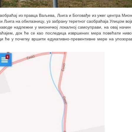
саобраћај из правца Ваљева, Љига и Боговађе из ужег центра Мион
 и Љига на обилазницу, уз забрану теретног саобраћаја Улицом во
аводе надлежни у мионичкој локалној самоуправи, на овај начи
ћајем, док ће се као последица извршених мера повећати ниво 
и ће у почетку вршити едукативно-превентивне мере на упозора