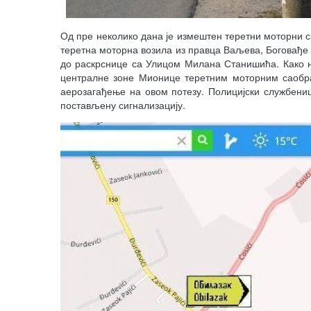
Од пре неколико дана је измештен теретни моторни 
теретна моторна возила из правца Ваљева, Боговађе
до раскрснице са Улицом Милана Станишића. Како н
централне зоне Мионице теретним моторним саобра
аерозагађење на овом потезу. Полицијски службениц
постављену сигнализацију.