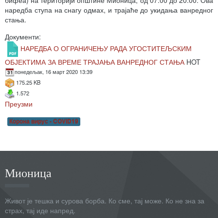
бифеа) на територији општине Мионица, од 07:00 до 20:00. Ова
наредба ступа на снагу одмах, и трајаће до укидања ванредног
стања.
Документи:
НАРЕДБА О ОГРАНИЧЕЊУ РАДА УГОСТИТЕЉСКИМ
ОБЈЕКТИМА ЗА ВРЕМЕ ТРАЈАЊА ВАНРЕДНОГ СТАЊА
HOT
понедељак, 16 март 2020 13:39
175.25 KB
1.572
Преузми
Корона вирус - COVID19
Мионица
Живот је тешка и сурова борба. Ко сме, тај може. Ко не зна за
страх, тај иде напред.