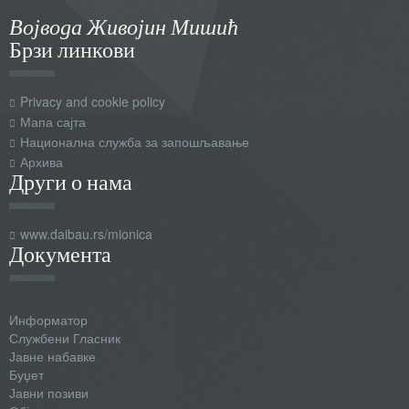
Војвода Живојин Мишић
Брзи линкови
Privacy and cookie policy
Мапа сајта
Национална служба за запошљавање
Архива
Други о нама
www.daibau.rs/mionica
Документа
Информатор
Службени Гласник
Јавне набавке
Буџет
Јавни позиви