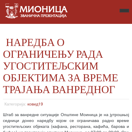
НАРЕДБА О
ОГРАНИЧЕЊУ РАДА
УГОСТИТЕЉСКИМ
ОБЈЕКТИМА ЗА ВРЕМЕ
ТРАЈАЊА ВАНРЕДНОГ
Категорија:
ковид19
Штаб за ванредне ситуације Општине Моиница је на јутрошњој
седници донео наредбу којом се ограничава радно време
угоститељских објеката (кафана, ресторана, кафића, барова и