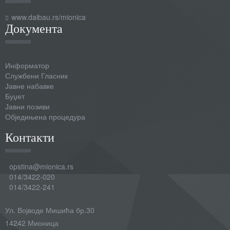
www.daibau.rs/mionica
Документа
Информатор
Службени Гласник
Јавне набавке
Буџет
Јавни позиви
Обједињена процедура
Контакти
opstina@mionica.rs
014/3422-020
014/3422-241
Ул. Војводе Мишића бр.30
14242 Мионица