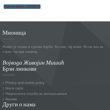
Корона вирус - COVID19
Мионица
Живот је тешка и сурова борба. Ко сме, тај може. Ко не зна за
страх, тај иде напред.
Војвода Живојин Мишић
Брзи линкови
Privacy and cookie policy
Мапа сајта
Национална служба за запошљавање
Архива
Други о нама