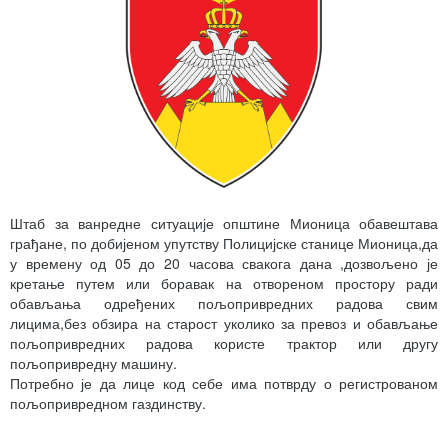
Штаб за ванредне ситуације општине Мионица обавештава
грађане, по добијеном упутству Полицијске станице Мионица,да
у времену од 05 до 20 часова свакога дана ,дозвољено је
кретање путем или боравак на отвореном простору ради
обављања одређених пољопривредних радова свим
лицима,без обзира на старост уколико за превоз и обављање
пољопривредних радова користе трактор или другу
пољопривредну машину.
Потребно је да лице код себе има потврду о регистрованом
пољопривредном газдинству.