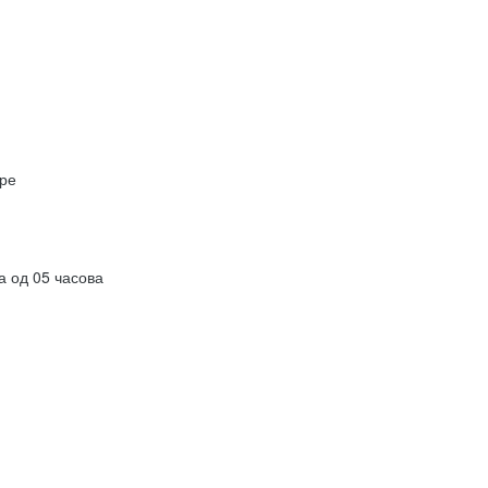
ре
а од 05 часова