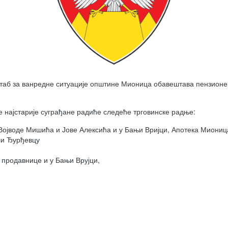
таб за ванредне ситуације општине Мионица обавештава пензионе
ше најстарије суграђане радиће следеће трговинске радње:
 Војводе Мишића и Јове Алексића и у Бањи Вријци, Апотека Миониц
ли Ђурђевцу
продавнице и у Бањи Врујци,