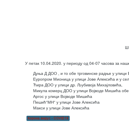
Ш
У петак 10.04.2020. у периоду од 04-07 часова за на
Дуња Д ДОО , и то обе трговинске радње у улици
Еуропром Мионица у улици Јове Алексића и у се
Ћира ДОО у улици др. Љубивоја Михајловића,
Микула комерц ДОО у улици Војводе Мишића обе 
Аргос у улици Војводе Мишића
Пешић“МН“ у улици Јове Алексића
Макси у улици Јове Алексића
Корона вирус - COVID19