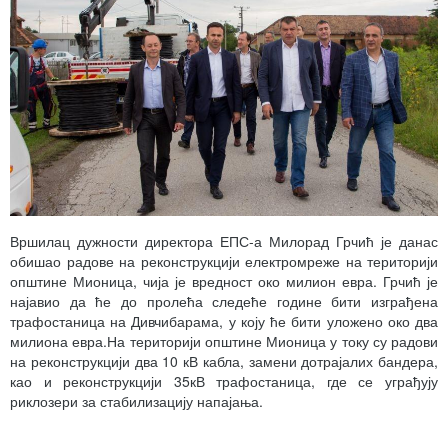
Вршилац дужности директора ЕПС-а Милорад Грчић је данас
обишао радове на реконструкцији електромреже на територији
општине Мионица, чија је вредност око милион евра. Грчић је
најавио да ће до пролећа следеће године бити изграђена
трафостаница на Дивчибарама, у коју ће бити уложено око два
милиона евра.На територији општине Мионица у току су радови
на реконструкцији два 10 кВ кабла, замени дотрајалих бандера,
као и реконструкцији 35кВ трафостаница, где се уграђују
риклозери за стабилизацију напајања.