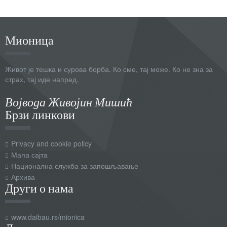
Мионица
Живот је тешка и сурова борба. Ко сме, тај може. Ко не зна за
страх, тај иде напред.
Војвода Живојин Мишић
Брзи линкови
Privacy and cookie policy
Мапа сајта
Национална служба за запошљавање
Архива
Други о нама
www.daibau.rs/mionica