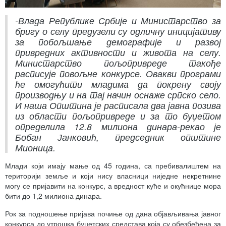
-Влада Републике Србије и Министарство за
бригу о селу предузели су одличну иницијативу
за побoљшање демографије и развој
привредних активности и живота на селу.
Министарство пољoпривреде такође
расписује повољне конкурсе. Овакви програми
ће омогућити младима да покрену своју
производњу и на тај начин оснаже српско село.
И наша Општина је расписала два јавна позива
из области пољопривреде и за то буџетом
определила 12.8 милиона динара-рекао је
Бобан Јанковић, председник општине
Мионицa.
Млади који имају мање од 45 година, са пребивалиштем на
територији земље и који нису власници ниједне некретнине
могу се пријавити на конкурс, а вредност куће и окућнице мора
бити до 1,2 милиона динара.
Рок за подношење пријава почиње од дана објављивања јавног
конкурса до утрошка буџетских средстава која су обезбеђена за