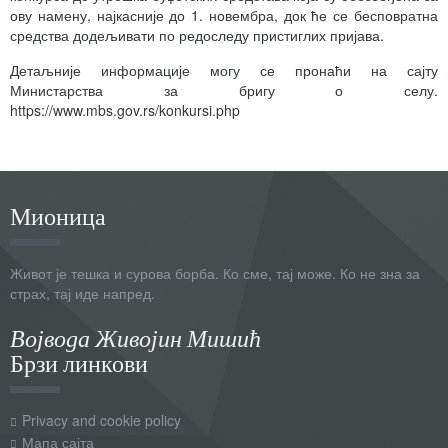
ову намену, најкасније до 1. новембра, док ће се бесповратна
средства додељивати по редоследу пристиглих пријава.
Детаљније информације могу се пронаћи на сајту
Министарства за бригу о селу.
https://www.mbs.gov.rs/konkursi.php
Мионица
Живот је тешка и сурова борба. Ко сме, тај може. Ко не зна за
страх, тај иде напред.
Војвода Живојин Мишић
Брзи линкови
Privacy and cookie policy
Мапа сајта