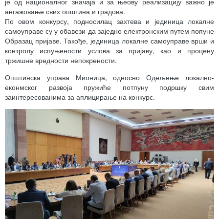
је од националног значаја и за њеову реализацију важно је
ангажовање свих општина и градова.
По овом конкурсу, подносилац захтева и јединица локалне
самоуправе су у обавези да заједно електронским путем попуне
Образац пријаве. Такође, јединица локалне самоуправе врши и
контролу испуњености услова за пријаву, као и процену
тржишне вредности непокрености.
Општинска управа Мионица, односно Одељење локално-
еконмског развоја пружиће потпуну подршку свим
заинтересованима за аплицирање на конкурс.