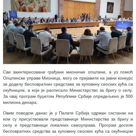
Сви заинтересовани грађани мионичке општине, а уз помоћ
Општинске управе Мионица, могу се пријавити на јавни конкурс
за доделу бесповратних средстава за куповину сеоских кућа са
окућницом, а које је расписало Министарство за бригу о селу.
За овај програм буџетом Републике Србије опредељено је 500
милиона динара.
Овим поводом данас је у Палати Србија одржан састанак на
ком су присуствовали представници Министарства за бригу и
селу и представници локалних самоуправа. Програм доселе
бесповратних средства за куповину сеоских кућа са окућницом