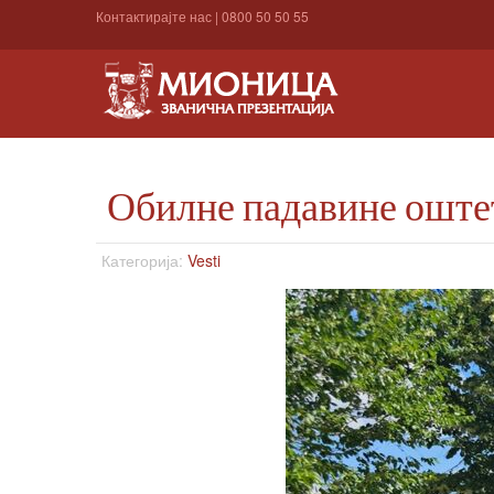
Контактирајте нас
|
0800 50 50 55
Обилне падавине оште
Категорија:
Vesti