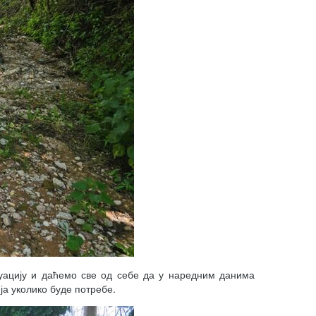
уацију и даћемо све од себе да у наредним данима
ја уколико буде потребе.