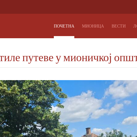
ПОЧЕТНА
МИОНИЦА
ВЕСТИ
Л
тиле путеве у мионичкој опш