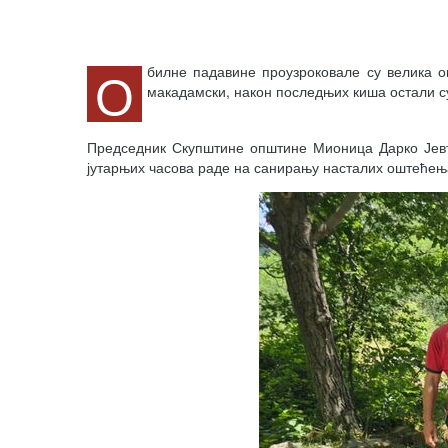
О
билне падавине проузроковале су велика 
макадамски, након последњих киша остали 
Председник Скупштине општине Мионица Дарко Јевт
јутарњих часова раде на санирању насталих оштећења