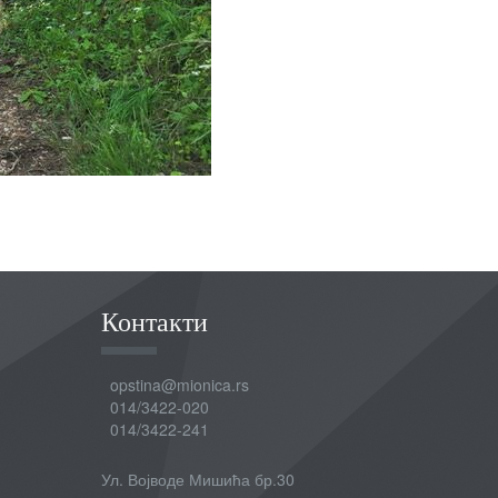
Контакти
opstina@mionica.rs
014/3422-020
014/3422-241
Ул. Војводе Мишића бр.30