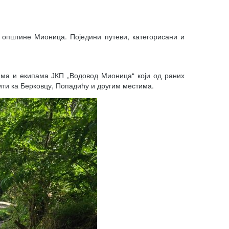
општине Мионица. Поједини путеви, категорисани и
ма и екипама ЈКП „Водовод Мионица“ који од раних
ити ка Берковцу, Попадићу и другим местима.