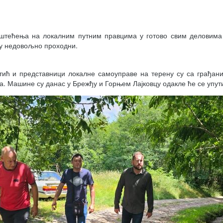
оштећења на локалним путним правцима у готово свим деловима 
су недовољно проходни.
ић и представници локалне самоуправе на терену су са грађани
. Машине су данас у Брежђу и Горњем Лајковцу одакле ће се упут