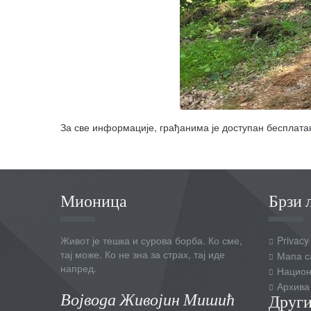
За све информације, грађанима је доступан бесплатан
Мионица
Брзи 
Живот је тешка и сурова борба. Ко сме,
Privacy
тај може. Ко не зна за страх, тај иде
Мапа с
напред.
Национ
Архива
Војвода Живојин Мишић
Други