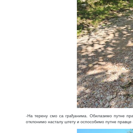
-На терену смо са грађанима. Обилазимо путне пр
отклонимо насталу штету и оспособимо путне правце –