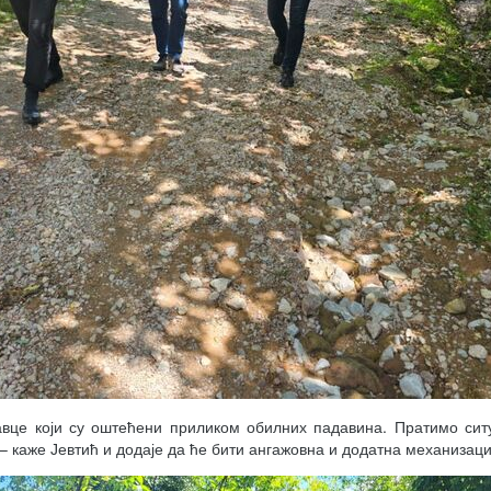
авце који су оштећени приликом обилних падавина. Пратимо сит
 каже Јевтић и додаје да ће бити ангажовна и додатна механизаци