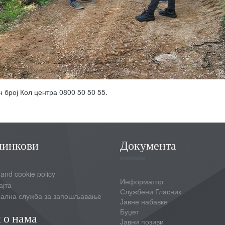
 број Кол центра 0800 50 50 55.
линкови
Документа
 and cookie policy
Информатор
ајта
Службени Гласник
ална служба за запошљавање
Јавне набавке
Буџет
 о нама
Јавни позиви