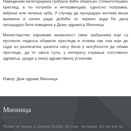
Наведеним категоријама грађана биће обављен стоматолошких
преглед, а по потреби и интервенције, односно поправка,
вађење или лечење зуба. У случају да процедура захтева више
времена и начин рада добиће се термин када ће дата
процедура бити изведена у Дому здравља Мионица.
Министарство изражава захвалност свим грађанима који су
протекле недеље обавили прегледе и позива све оне који до
сада из различитих разлога нису били у могућности да обаве
прегледе, да то овога пута, у интересу очувања сопственог
здравља, ураде у некој здравственој установи.
Извор: Дом здрава Мионица
Мионица
Живот је тешка и сурова борба. Ко сме, тај може. Ко не зна за