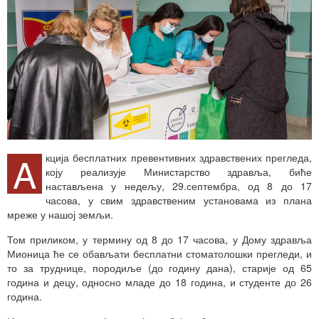
A
кција бесплатних превентивних здравствених прегледа,
коју реализује Министарство здравља, биће
настављена у недељу, 29.септембра, од 8 до 17
часова, у свим здравственим установама из плана
мреже у нашој земљи.
Том приликом, у термину од 8 до 17 часова, у Дому здравља
Мионица ће се обављати бесплатни стоматолошки прегледи, и
то за труднице, породиље (до годину дана), старије од 65
година и децу, односно младе до 18 година, и студенте до 26
година.