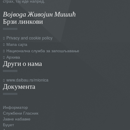
страх, тај иде напред.
Војвода Живојин Мишић
Брзи линкови
Privacy and cookie policy
Мапа сајта
Национална служба за запошљавање
Архива
Други о нама
www.daibau.rs/mionica
Документа
Информатор
Службени Гласник
Јавне набавке
Буџет