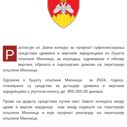
Р
асписује се Јавни конкурс за пројекат суфинансирања
средстава црквама и верским заједницама из буџета
општине Мионица, за изградњу, одржавање и обнову
верских објеката и парохијских домова на територији
општине Мионица.
Одлуком о буџету општине Мионица за 2024. годину,
планирана су средства за дотације црквама и верским
заједницама у укупном износу до 800.000,00 динара.
Право на доделу средстава путем овог Јавног конкурса имају
цркве и верске заједнице које имају седиште на територији
општине Мионица и које пројекат реализују на територији
општине Мионица.