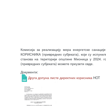
Комисија за реализацију мера енергетске санац
КОРИСНИКА (привредних субјеката), који су испунил
станова на територији општине Мионица у 2024. го
(привредних субјеката) можете преузети овде.
Документи:
Друга допуна листе директних корисника
HOT