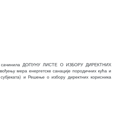
одине сачинила ДОПУНУ ЛИСТЕ О ИЗБОРУ ДИРЕКТНИХ
овођењу мера енергетске санације породичних кућа и
 субјеката) и Решење о избору директних корисника