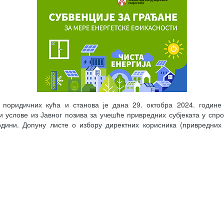
ије поридичних кућа и станова је дана 29. октобра 2024. г
и услове из Јавног позива за учешће привредних субјеката у спр
дини. Допуну листе о избору директних корисника (привредних