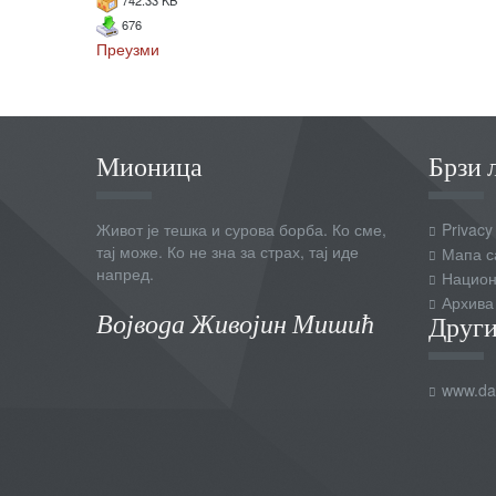
742.33 KB
676
Преузми
Мионица
Брзи 
Живот је тешка и сурова борба. Ко сме,
Privacy
тај може. Ко не зна за страх, тај иде
Мапа с
напред.
Национ
Архива
Војвода Живојин Мишић
Други
www.dai