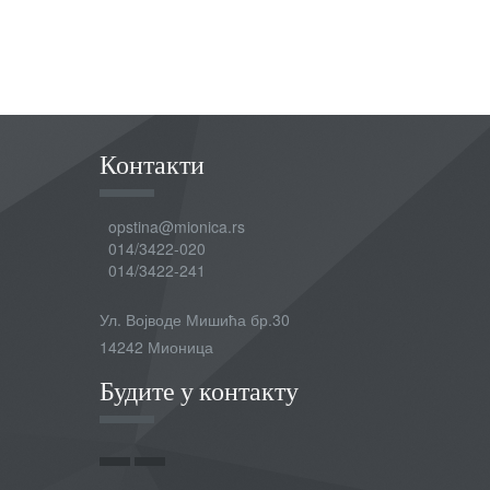
Контакти
opstina@mionica.rs
014/3422-020
014/3422-241
Ул. Војводе Мишића бр.30
14242 Мионица
Будите у контакту