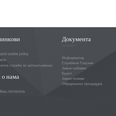
линкови
Документа
 and cookie policy
Информатор
ајта
Службени Гласник
ална служба за запошљавање
Јавне набавке
Буџет
 о нама
Јавни позиви
Обједињена процедура
bau.rs/mionica