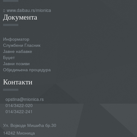
www.daibau.rs/mionica
Документа
Информатор
Службени Гласник
Јавне набавке
Буџет
Јавни позиви
Обједињена процедура
Контакти
opstina@mionica.rs
014/3422-020
014/3422-241
Ул. Војводе Мишића бр.30
14242 Мионица