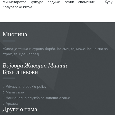
Министарства културе подиже вечни споменик – Кућу
Колубарске битке.
Мионица
Живот је тешка и сурова борба. Ко сме, тај може. Ко не зна за
страх, тај иде напред.
Војвода Живојин Мишић
Брзи линкови
Privacy and cookie policy
Мапа сајта
Национална служба за запошљавање
Архива
Други о нама