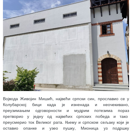
Војвода Живојин Мишић, највећи српски син, прославио се у
Колубарској бици када је изненада и неочекивано,
преузимањем одговорности и мудрим потезима пораз
претворио у једну од највећих српских победа и тако
преусмерио ток Великог рата. Њему и српском сељаку који је
оставио опанке и узео пушку, Мионица уз подршку