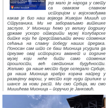
јер мало је народа у свету
са оваквом славном
историјом и војсковођама
какав је био наш војвода Живојин Мишић из
Струганика. Ми не заборављамо витешке
заслуге. У Мионици ћемо уз велику подршку
државе ускоро отворити музеј Колубарске
битке који ће представљати вечни споменик
сећања на славну победу наших предака.
Поносан сам што се баш Мионица усудила да
преузме овај историјски аманет и подгине
музеј који неће бити само споменик
прошлости, већ светионик будућности.
Желимо да наше место буде огледало Србије,
да наша Мионица храбро корача напред у
развијену варош, у место које нуди прилике и
шансе за нови раст. Ми смо Србија, ми смо
Мишићева Мионица – поручио је Јанковић.