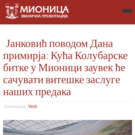
Јанковић поводом Дана
примирја: Кућа Колубарске
битке у Мионици заувек ће
сачувати витешке заслуге
наших предака
Категорија:
Vesti