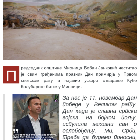
П
редседник општине Мионица Бобан Јанковић честитао
је свим грађанима празник Дан примирја у Првом
светском рату и најавио ускоро отварање Куће
Колубарске битке у Мионици.
За нас је 11. новембар Дан
победе у Великом рату.
Дан када је славна српска
војска, на бојном пољу,
испунила вековни сан о
ослобођењу. Ми, Срби,
треба да будемо поносни,