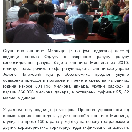
Скупштина општине Мионица је на јуче одржаној десетој
седници донела Одлуку о завршном рачуну рачуну
консолидованог рачуна буџета општине Мионица за 2015.
годину. Према речима шефа рачуноводства Општинске управе
Јелене Читаковић која је образложила предлог, укупно
остварени приходи и примања и пренета средства из ранијих
година износе 391,198 милиона динара, укупни расходи и
издаци 366,066 милиона динара, а остварени суфицит 25,132
милиона динара.
У даљем току седнице је усвојена Процена угрожености од
елементарних непогода и других несрећа општине Мионица,
студија на преко 150 страна у којој су на основу географских и
других карактеристика територије идентификоване опасности,