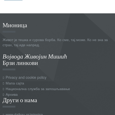
Мионица
Живот је тешка и сурова борба. Ко сме, тај може. Ко не зна за
страх, тај иде напред.
Војвода Живојин Мишић
Брзи линкови
Privacy and cookie policy
Мапа сајта
Национална служба за запошљавање
Архива
Други о нама
www.daibau.rs/mionica