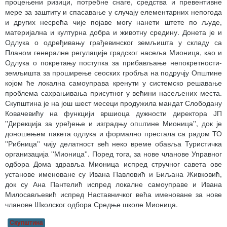
процењени ризици, потребне снаге, средства и превентивне
мере за заштиту и спасавање у случају елементарних непогода
и других несрећа чије појаве могу нанети штете по људе,
материјална и културна добра и животну средину. Донета је и
Одлука о одређивању грађевинског земљишта у складу са
Планом генералне регулације градског насеља Мионица, као и
Одлука о покретању поступка за прибављање непокретности-
земљишта за проширење сеоских гробља на подручју Општине
којом ће локална самоуправа кренути у системско решавање
проблема сахрањивања присутног у већини насељених места.
Скупштина је на још шест месеци продужила мандат Слободану
Ковачевићу на функцији вршиоца дужности директора ЈП
''Дирекција за уређење и изградњу општине Мионица'', док је
доношењем пакета одлука и формално престала са радом ТО
''Рибница'' чију делатност већ неко време обавља Туристичка
организација ''Мионица''. Поред тога, за нове чланове Управног
одбора Дома здравља Мионица испред стручног савета ове
установе именоване су Ивана Павловић и Биљана Живковић,
док су Ана Пантелић испред локалне самоуправе и Ивана
Милосављевић испред Наставничког већа именоване за нове
чланове Школског одбора Средње школе Мионица.
Скупштина