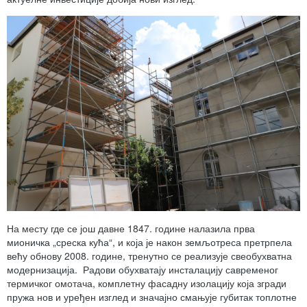
На месту где се још давне 1847. године налазила прва
мионичка „среска кућа“, и која је након земљотреса претрпела
већу обнову 2008. године, тренутно се реализује свеобухватна
модернизација. Радови обухватају инсталацију савременог
термичког омотача, комплетну фасадну изолацију која згради
пружа нов и уређен изглед и значајно смањује губитак топлотне