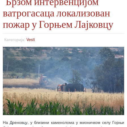
Брзом интервенцијом
ватрогасаца локализован
пожар у Горњем Лајковцу
Категорија:
Vesti
На Дреновцу, у близини каменолома у мионичком селу Горњи