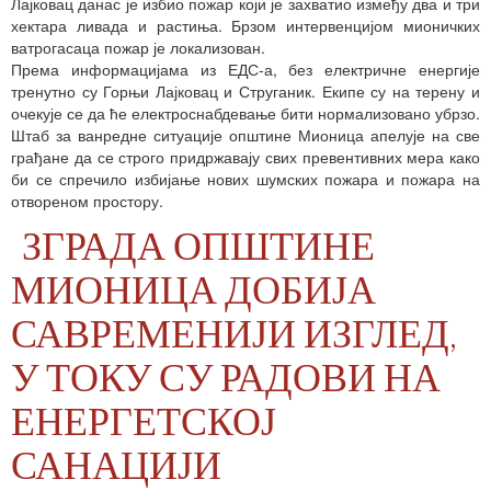
Лајковац данас је избио пожар који је захватио између два и три
хектара ливада и растиња. Брзом интервенцијом мионичких
ватрогасаца пожар је локализован.
Према информацијама из ЕДС-а, без електричне енергије
тренутно су Горњи Лајковац и Струганик. Екипе су на терену и
очекује се да ће електроснабдевање бити нормализовано убрзо.
Штаб за ванредне ситуације општине Мионица апелује на све
грађане да се строго придржавају свих превентивних мера како
би се спречило избијање нових шумских пожара и пожара на
отвореном простору.
ЗГРАДА ОПШТИНЕ
МИОНИЦА ДОБИЈА
САВРЕМЕНИЈИ ИЗГЛЕД,
У ТОКУ СУ РАДОВИ НА
ЕНЕРГЕТСКОЈ
САНАЦИЈИ