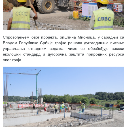
Спровођењем овог пројекта, општина Мионица, у сарадњи са
Владом Републике Србије трајно решава дугогодишње питање
управљања отпадним водама, чиме се обезбеђује високи
еколошки стандард и дугорочна заштита природних ресурса
овог краја.