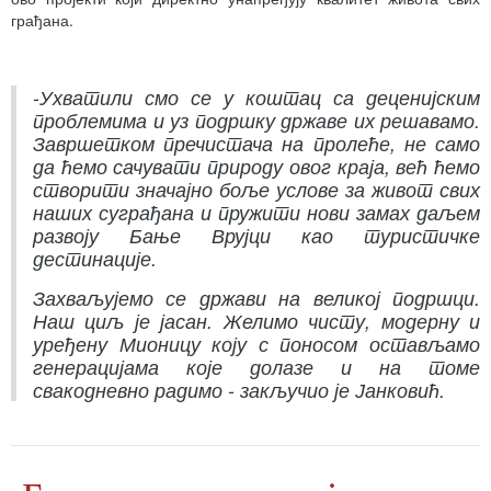
грађана.
-Ухватили смо се у коштац са деценијским
проблемима и уз подршку државе их решавамо.
Завршетком пречистача на пролеће, не само
да ћемо сачувати природу овог краја, већ ћемо
створити значајно боље услове за живот свих
наших суграђана и пружити нови замах даљем
развоју Бање Врујци као туристичке
дестинације.
Захваљујемо се држави на великој подршци.
Наш циљ је јасан. Желимо чисту, модерну и
уређену Мионицу коју с поносом остављамо
генерацијама које долазе и на томе
свакодневно радимо - закључио је Јанковић.