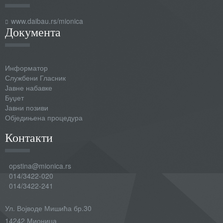
www.daibau.rs/mionica
Документа
Информатор
Службени Гласник
Јавне набавке
Буџет
Јавни позиви
Обједињена процедура
Контакти
opstina@mionica.rs
014/3422-020
014/3422-241
Ул. Војводе Мишића бр.30
14242 Мионица