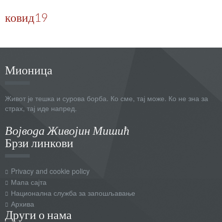
ковид19
Мионица
Живот је тешка и сурова борба. Ко сме, тај може. Ко не зна за
страх, тај иде напред.
Војвода Живојин Мишић
Брзи линкови
Privacy and cookie policy
Мапа сајта
Национална служба за запошљавање
Архива
Други о нама