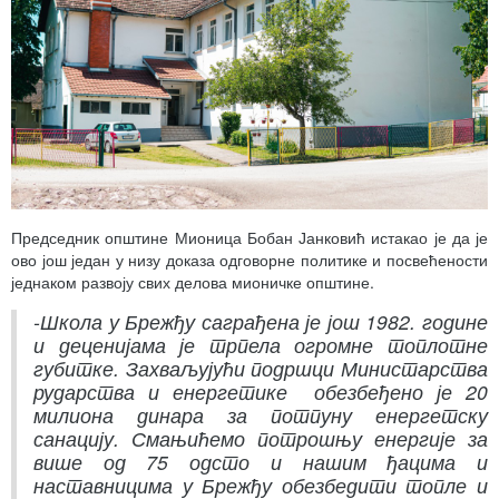
Председник општине Мионица Бобан Јанковић истакао је да је
ово још један у низу доказа одговорне политике и посвећености
једнаком развоју свих делова мионичке општине.
-Школа у Брежђу саграђена је још 1982. године
и деценијама је трпела огромне топлотне
губитке. Захваљујући подршци Министарства
рударства и енергетике обезбеђено је 20
милиона динара за потпуну енергетску
санацију. Смањићемо потрошњу енергије за
више од 75 одсто и нашим ђацима и
наставницима у Брежђу обезбедити топле и