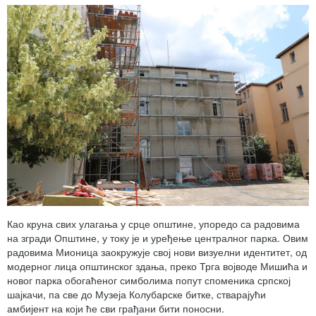
Као круна свих улагања у срце општине, упоредо са радовима
на згради Општине, у току је и уређење централног парка. Овим
радовима Мионица заокружује свој нови визуелни идентитет, од
модерног лица општинског здања, преко Трга војводе Мишића и
новог парка обогаћеног симболима попут споменика српској
шајкачи, па све до Музеја Колубарске битке, стварајући
амбијент на који ће сви грађани бити поносни.