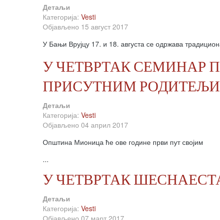
Детаљи
Категорија:
Vesti
Објављено 15 август 2017
У Бањи Врујцу 17. и 18. августа се одржава традицио
У ЧЕТВРТАК СЕМИНАР 
ПРИСУТНИМ РОДИТЕЉИМ
Детаљи
Категорија:
Vesti
Објављено 04 април 2017
Општина Мионица ће ове године први пут својим
...
У ЧЕТВРТАК ШЕСНАЕС
Детаљи
Категорија:
Vesti
Објављено 07 март 2017