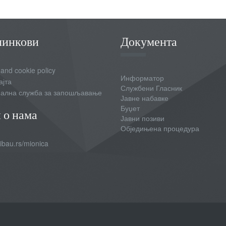
линкови
Документа
 and cookie policy
Информатор
ајта
Службени Гласник
ална служба за запошљавање
Јавне набавке
Буџет
 о нама
Јавни позиви
Обједињена процедура
bau.rs/mionica