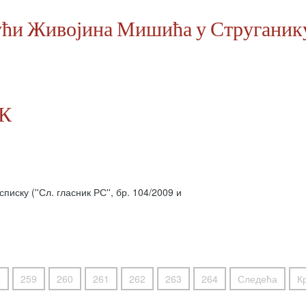
кући Живојина Мишића у Струганик
К
иску (''Сл. гласник РС'', бр. 104/2009 и
8
259
260
261
262
263
264
Следећа
К