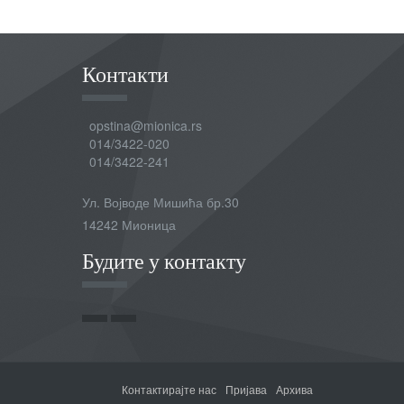
Контакти
opstina@mionica.rs
014/3422-020
014/3422-241
Ул. Војводе Мишића бр.30
14242 Мионица
Будите у контакту
Контактирајте нас
Пријава
Архива