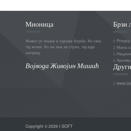
Мионица
Брзи 
Живот је тешка и сурова борба. Ко сме,
Privacy
тај може. Ко не зна за страх, тај иде
Мапа с
напред.
Национ
Архива
Војвода Живојин Мишић
Други
www.dai
Copyright © 2026 I-SOFT