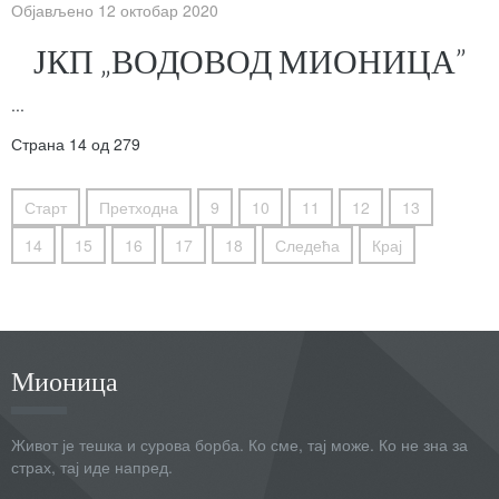
Објављено 12 октобар 2020
ЈКП „ВОДОВОД МИОНИЦА”
...
Страна 14 од 279
Старт
Претходна
9
10
11
12
13
14
15
16
17
18
Следећа
Крај
Мионица
Живот је тешка и сурова борба. Ко сме, тај може. Ко не зна за
страх, тај иде напред.