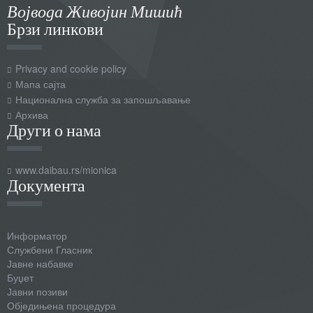
Војвода Живојин Мишић
Брзи линкови
Privacy and cookie policy
Мапа сајта
Национална служба за запошљавање
Архива
Други о нама
www.daibau.rs/mionica
Документа
Информатор
Службени Гласник
Јавне набавке
Буџет
Јавни позиви
Обједињена процедура