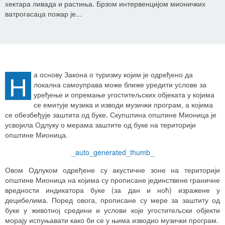
хектара ливада и растиња. Брзом интервенцијом мионичких
ватрогасаца пожар је...
Н
а основу Закона о туризму којим је одређено да
локална самоуправа може ближе уредити услове за
уређење и опремање угоститељских објеката у којима
се емитује музика и изводи музички програм, а којима
се обезбеђује заштита од буке, Скупштина општине Мионица је
усвојила Одлуку о мерама заштите од буке на територији
општине Мионица.
_auto_generated_thumb_
Овом Одлуком одређене су акустичне зоне на територији
општине Мионица на којима су прописане јединствене граничне
вредности индикатора буке (за дан и ноћ) изражене у
децибелима. Поред овога, прописане су мере за заштиту од
буке у животној средини и услови које угоститељски објекти
морају испуњавати како би се у њима изводио музички програм.