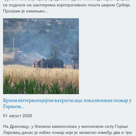
се подносе на шалтерима корпоративних пошта широм Србије.
Програм је намењен...
Брзом интервенцијом ватрогасаца локализован пожар у
Горњем...
01 август 2026
На Дреновцу, у близини каменолома у мионичком селу Горњи
Лајковац данас је избио пожар који је захватио између два и три