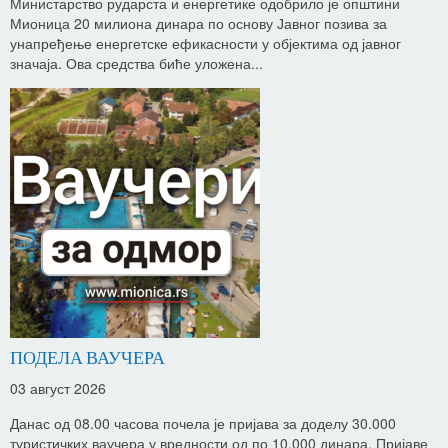
Министарство рударста и енергетике одобрило је општини
Мионица 20 милиона динара по основу Јавног позива за
унапређење енергетске ефикасности у објектима од јавног
значаја. Ова средства биће уложена...
ПОДЕЛА ВАУЧЕРА
03 август 2026
Данас од 08.00 часова почела је пријава за доделу 30.000
туристичких ваучера у вредности од по 10.000 динара. Пријаве