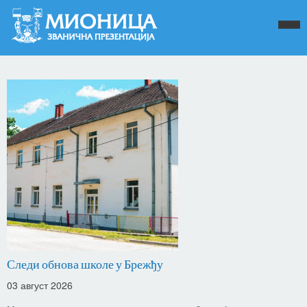
Следи обнова школе у Брежђу
03 август 2026