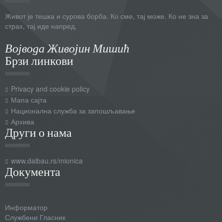
Живот је тешка и сурова борба. Ко сме, тај може. Ко не зна за
страх, тај иде напред.
Војвода Живојин Мишић
Брзи линкови
Privacy and cookie policy
Мапа сајта
Национална служба за запошљавање
Архива
Други о нама
www.daibau.rs/mionica
Документа
Информатор
Службени Гласник