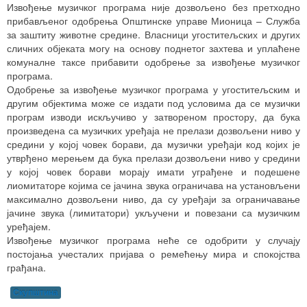
Извођење музичког програма није дозвољено без претходно
прибављеног одобрења Општинске управе Мионица – Служба
за заштиту животне средине. Власници угоститељских и других
сличних објеката могу на основу поднетог захтева и уплаћене
комуналне таксе прибавити одобрење за извођење музичког
програма.
Одобрење за извођење музичког програма у угоститељским и
другим објектима може се издати под условима да се музички
програм изводи искључиво у затвореном простору, да бука
произведена са музичких уређаја не прелази дозвољени ниво у
средини у којој човек борави, да музички уређаји код којих је
утврђено мерењем да бука прелази дозвољени ниво у средини
у којој човек борави морају имати уграђене и подешене
лиомитаторе којима се јачина звука ограничава на установљени
максимално дозвољени ниво, да су уређаји за ограничавање
јачине звука (лимитатори) укључени и повезани са музичким
уређајем.
Извођење музичког програма неће се одобрити у случају
постојања учесталих пријава о ремећењу мира и спокојства
грађана.
Скупштина