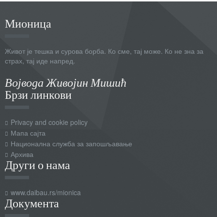
Мионица
Живот је тешка и сурова борба. Ко сме, тај може. Ко не зна за
страх, тај иде напред.
Војвода Живојин Мишић
Брзи линкови
Privacy and cookie policy
Мапа сајта
Национална служба за запошљавање
Архива
Други о нама
www.daibau.rs/mionica
Документа