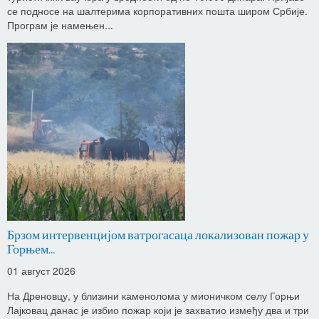
се подносе на шалтерима корпоративних пошта широм Србије.
Програм је намењен...
Брзом интервенцијом ватрогасаца локализован пожар у
Горњем...
01 август 2026
На Дреновцу, у близини каменолома у мионичком селу Горњи
Лајковац данас је избио пожар који је захватио између два и три