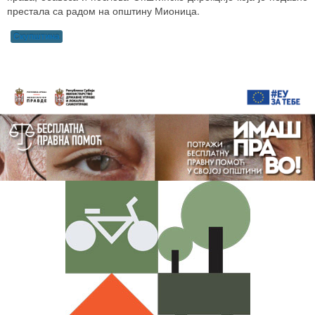
престала са радом на општину Мионица.
Скупштина