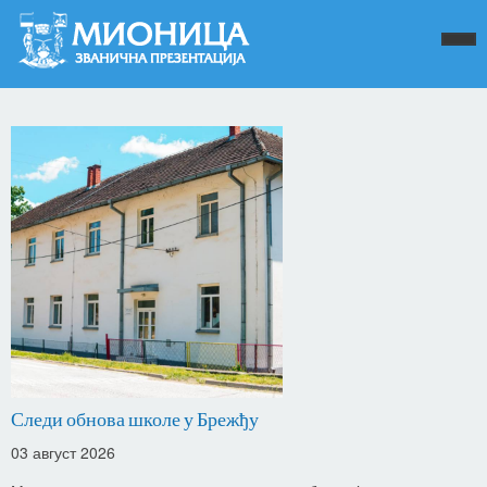
Следи обнова школе у Брежђу
03 август 2026