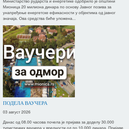
Министарство рударста и енергетике одобрило је општини
Мионица 20 милиона динара по основу Јавног позива за
унапређење енергетске ефикасности у објектима од јавног
значаја. Ова средства биће уложена...
ПОДЕЛА ВАУЧЕРА
03 август 2026
Данас од 08.00 часова почела је пријава за доделу 30.000
туристичких ваучера у вредности од по 10.000 динара. Пријаве