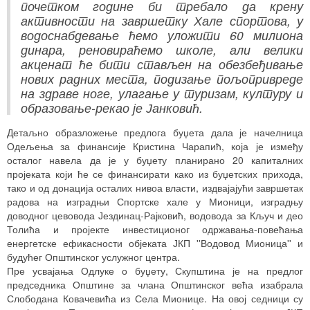
почетком године би требало да крену
активности на завршетку Хале спортова, у
водоснабдевање ћемо уложити 60 милиона
динара, реновираћемо школе, али велики
акценат ће бити стављен на обезбеђивање
нових радних места, подизање пољопривреде
на здраве ноге, улагање у туризам, културу и
образовање-рекао је Јанковић.
Детаљно образложење предлога буџета дала је начелница
Одељења за финансије Кристина Чарапић, која је између
осталог навела да је у буџету планирано 20 капиталних
пројеката који ће се финансирати како из буџетских прихода,
тако и од донација осталих нивоа власти, издвајајући завршетак
радова на изградњи Спортске хале у Мионици, изградњу
доводног цевовода Јездинац-Рајковић, водовода за Кључ и део
Толића и пројекте инвестиционог одржавања-повећања
енергетске ефикасности објеката ЈКП ''Водовод Мионица'' и
будућег Општинског услужног центра.
Пре усвајања Одлуке о буџету, Скупштина је на предлог
председника Општине за члана Општинског већа изабрала
Слободана Ковачевића из Села Мионице. На овој седници су