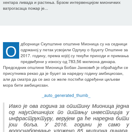
хектара ливада и растиња. Брзом интервенцијом мионичких
ватрогасаца пожар је...
О
дборници Скупштине општине Мионица су на седници
одржаној у петак усвојили Одлуку о буџету Општине за
2017. годину, према којoj су текући приходи и примања
предвиђени у износу од 783,56 милиона динара.
Председник општине Мионица Бобан Јанковић је обраћајући се
присутнима рекао да је буџет за наредну годину амбициозан,
али да сматра да се ако се желе постићи одређени циљеви
мора бити амбициозан.
_auto_generated_thumb_
Иако је ова година за општину Мионица једна
од најуспешнијих по питању инвестиција у
инфраструктуру, верујем да ће наредна бити
још боља. У 2016. години је само у
водоснабдевање уложено 85 милиона динара.