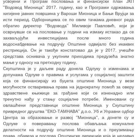
усвојени и Програм пословања и финансијски план ЈКП
''Водовод Мионица'' 2017. годину, као и Програми одржавања
хигијене јавних површина у Вароши Мионица и Бањи Врујци за
исти период. Одборницима се по овим тачкама дневног реда
обратио директор ''Водовода'' Миливоје Павловић, који је
осврнувши се на пословање у години на измаку истакао да се
захваљујући инвестицијама после много година
водоснабдевање на подручју Општине одвијало без икаквих
рестрикција. Он је такође констатовао да је у 2017. учешће
средстава оснивача у укупним приходима предузећа знатно
мање у односу на претходну годину.
Скупштина је у даљем раду донела Одлуку о изменама и
допунама Одлуке о правима и услугама у социјалној заштити
која се финансирају из буџета општине Мионица у вези
могућности остваривања права на једнократну помоћ за оверу
здравствене књижице за грађане који се изненадно или
тренутно нађу у стању социјалне потребе. Именовани су
овлашћени представници општине Мионица у Скупштину
привредног друштва ''ЕКО-ТАМНАВА'' д.о.о. Уб и Управни одбор
Центра за образовање и развој ''Мионица'', а донете су и
Одлуке о поверавању послова обављања комуналне
делатности на подручју општине Мионица и о преузимању
права, обавеза и послова Општинске дирекције која је недавно