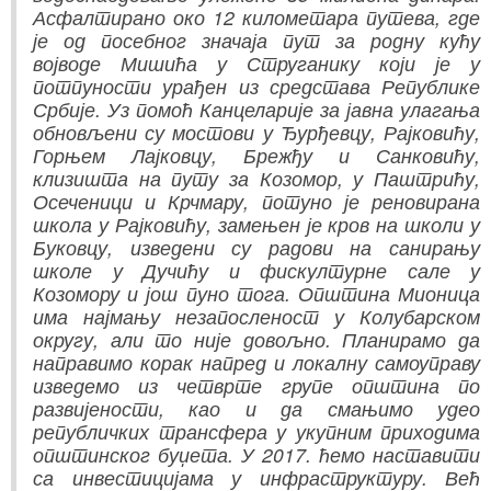
Асфалтирано око 12 километара путева, где
је од посебног значаја пут за родну кућу
војводе Мишића у Струганику који је у
потпуности урађен из средстава Републике
Србије. Уз помоћ Канцеларије за јавна улагања
обновљени су мостови у Ђурђевцу, Рајковићу,
Горњем Лајковцу, Брежђу и Санковићу,
клизишта на путу за Козомор, у Паштрићу,
Осеченици и Крчмару, потуно је реновирана
школа у Рајковићу, замењен је кров на школи у
Буковцу, изведени су радови на санирању
школе у Дучићу и фискултурне сале у
Козомору и још пуно тога. Општина Мионица
има најмању незапосленост у Колубарском
округу, али то није довољно. Планирамо да
направимо корак напред и локалну самоуправу
изведемо из четврте групе општина по
развијености, као и да смањимо удео
републичких трансфера у укупним приходима
општинског буџета. У 2017. ћемо наставити
са инвестицијама у инфраструктуру. Већ