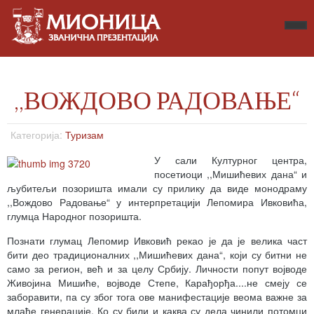
,,ВОЖДОВО РАДОВАЊЕ“
Категорија:
Туризам
У сали Културног центра,
посетиоци ,,Мишићевих дана“ и
љубитељи позоришта имали су прилику да виде монодраму
,,Вождово Радовање“ у интерпретацији Лепомира Ивковића,
глумца Народног позоришта.
Познати глумац Лепомир Ивковић рекао је да је велика част
бити део традиционалних ,,Мишићевих дана“, који су битни не
само за регион, већ и за целу Србију. Личности попут војводе
Живојина Мишиће, војводе Степе, Карађорђа....не смеју се
заборавити, па су због тога ове манифестације веома важне за
млађе генерације. Ко су били и каква су дела чинили потомци