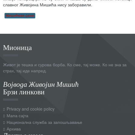
славног Живојина Мишића нису заборавили.
Мишићеви дани
Мионица
Живот је тешка и сурова борба. Ко сме, тај може. Ко не зна за
страх, тај иде напред.
Војвода Живојин Мишић
Брзи линкови
Privacy and cookie policy
Мапа сајта
Национална служба за запошљавање
Архива