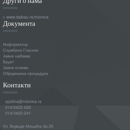
Други о нама
www.daibau.rs/mionica
Документа
Информатор
Службени Гласник
Јавне набавке
Буџет
Јавни позиви
Обједињена процедура
Контакти
opstina@mionica.rs
014/3422-020
014/3422-241
Ул. Војводе Мишића бр.30