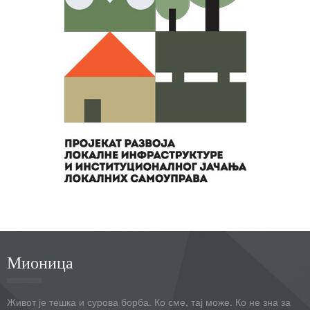
Мионица
Живот је тешка и сурова борба. Ко сме, тај може. Ко не зна за