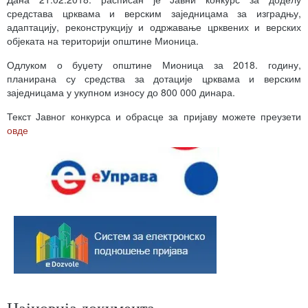
средстава црквама и верским заједницама за изградњу,
адаптацију, реконструкцију и одржавање црквених и верских
објеката на територији општине Мионица.
Одлуком о буџету општине Мионица за 2018. годину,
планирана су средства за дотације црквама и верским
заједницама у укупном износу до 800 000 динара.
Текст Јавног конкурса и обрасце за пријаву можете преузети
овде
Најновија документа