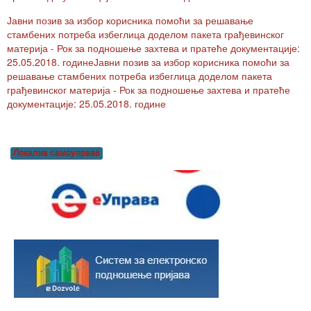
Јавни позив за избор корисника помоћи за решавање
стамбених потреба избеглица доделом пакета грађевинског
материја - Рок за подношење захтева и пратеће документације:
25.05.2018. годинеЈавни позив за избор корисника помоћи за
решавање стамбених потреба избеглица доделом пакета
грађевинског материја - Рок за подношење захтева и пратеће
документације: 25.05.2018. године
Локална самоуправа