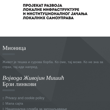
Мионица
Живот је тешка и сурова борба. Ко сме, тај може. Ко не зна за
страх, тај иде напред.
Војвода Живојин Мишић
Брзи линкови
Privacy and cookie policy
Мапа сајта
Национална служба за запошљавање