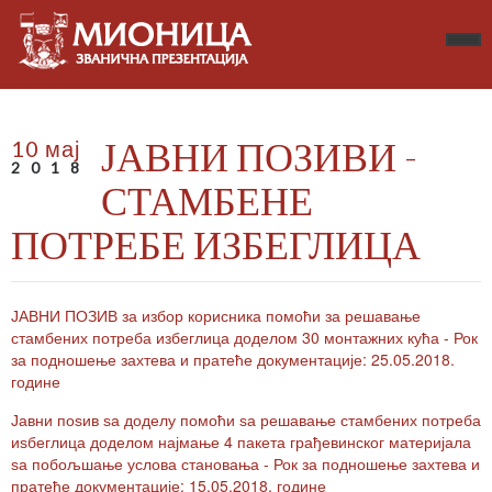
ЈАВНИ ПОЗИВИ -
10 мај
2018
СТАМБЕНЕ
ПОТРЕБЕ ИЗБЕГЛИЦА
ЈАВНИ ПОЗИВ за избор корисника помоћи за решавање
стамбених потреба избеглица доделом 30 монтажних кућа - Рок
за подношење захтева и пратеће документације: 25.05.2018.
године
Јавни поѕив ѕа доделу помоћи ѕа решавање стамбених потреба
иѕбеглица доделом најмање 4 пакета грађевинског материјала
ѕа побољшање услова становања - Рок за подношење захтева и
пратеће документације: 15.05.2018. године