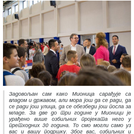
Задовољан сам како Мионица сарађује са
владом и државом, али мора још да се ради, да
се ради још улица, да се обезбеди још посла за
младе. За две до три године у Мионици је
урађено више озбиљних пројеката него у
претходних 30 година. То смо могли само уз
вас и вашу подршку. Због вас, озбиљних и