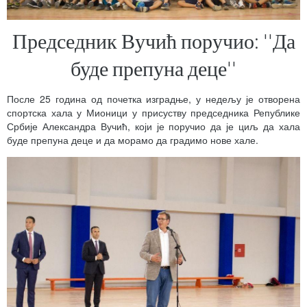
Председник Вучић поручио: ''Да
буде препуна деце''
После 25 година од почетка изградње, у недељу је отворена
спортска хала у Мионици у присуству председника Републике
Србије Александра Вучић, који је поручио да је циљ да хала
буде препуна деце и да морамо да градимо нове хале.