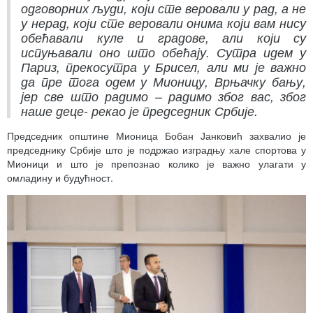
одговорних људи, који сте веровали у рад, а не
у нерад, који сте веровали онима који вам нису
обећавали куле и градове, али који су
испуњавали оно што обећају. Сутра идем у
Париз, прекосутра у Брисел, али ми је важно
да пре тога одем у Мионицу, Врњачку бању,
јер све што радимо – радимо због вас, због
наше деце- рекао је председник Србије.
Председник општине Мионица Бобан Јанковић захвалио је
председнику Србије што је подржао изградњу хале спортова у
Мионици и што је препознао колико је важно улагати у
омладину и будућност.