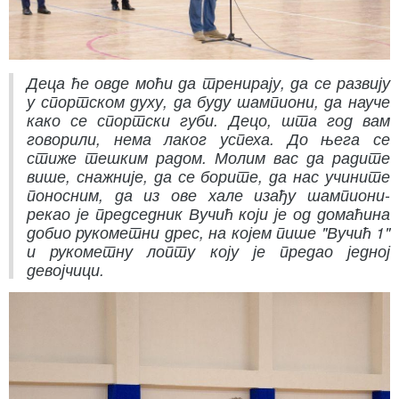
Деца ће овде моћи да тренирају, да се развију
у спортском духу, да буду шампиони, да науче
како се спортски губи. Децо, шта год вам
говорили, нема лаког успеха. До њега се
стиже тешким радом. Молим вас да радите
више, снажније, да се борите, да нас учините
поносним, да из ове хале изађу шампиони-
рекао је председник Вучић који је од домаћина
добио рукометни дрес, на којем пише "Вучић 1"
и рукометну лопту коју је предао једној
девојчици.