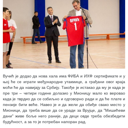
Вучић је додао да нова хала има ФИБА и ИХФ сертификате и у
њој ће се играти међународне утакмице, а грађани овог краја
моћи ће да навијају за Србију. Такође је истакао да му је када је
пре три – четири године долазио у Мионицу мало ко веровао
када је тврдио да се озбиљно и одговорно ради и да ће плате и
пензије бити веће. Навео је и да жели да обиђе свако место у
Мионици, да треба више да се уради за Врујце, да "Мишићеви
дани" живе боље него раније, да деци овде треба обезбедити
будућност, а за то је потребан напоран рад.