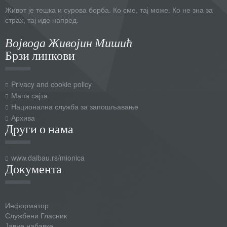
Живот је тешка и сурова борба. Ко сме, тај може. Ко не зна за
страх, тај иде напред.
Војвода Живојин Мишић
Брзи линкови
Privacy and cookie policy
Мапа сајта
Национална служба за запошљавање
Архива
Други о нама
www.daibau.rs/mionica
Документа
Информатор
Службени Гласник
Јавне набавке