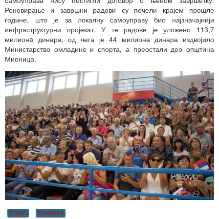
самоуправа нису постигли договор о њеном завршетку.
Реновирање и завршни радови су почели крајем прошле
године, што је за локалну самоуправу био најзначајнији
инфраструктурни пројекат. У те радове је уложено 113,7
милионa динара, од чега је 44 милиона динара издвојило
Министарство омладине и спорта, а преостали део општина
Мионица.
Спорт
Уређење