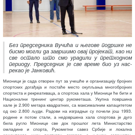
Без председника Вучића и његове подршке не
бисмо могли да завршимо овај пројекат, као ни
све остало што смо урадили у претходном
периоду. Председник је све време био уз нас-
рекао је Јанковић.
Мионици је сада отворен пут за учешће и организацију бројних
спортских догађаја и постаће место окупљања многобројних
спортиста и рекреативаца, а спортска хала у Мионици ће бити и
Национални тренинг центар рукометаша. Укупна површина
хале је 2.900 метара квадратних, са максималним капацитетом
од око 2.800 људи. Радови на изградњи су почели још 1993.
родине и потом стали, а недовршена хала спортова је дуго
била ругло Мионице све док прошлог лета Министарство
омладине и спорта, Рукометни савез Србије и локална