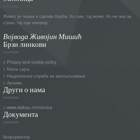
Живот је тешка и сурова борба. Ко сме, тај може. Ко не зна за
страх, тај иде напред.
Војвода Живојин Мишић
Брзи линкови
Privacy and cookie policy
Мапа сајта
Национална служба за запошљавање
Архива
Други о нама
www.daibau.rs/mionica
Документа
Информатор