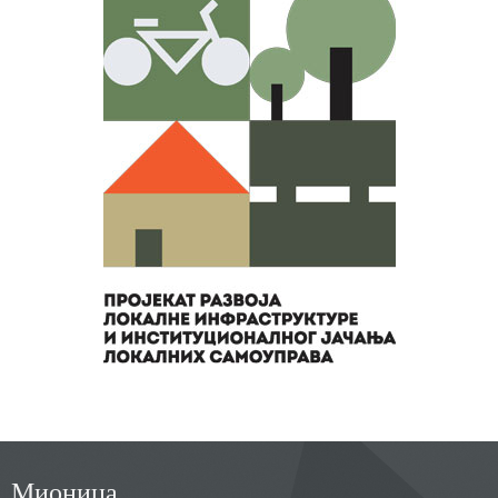
Мионица