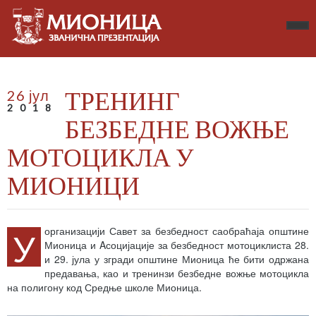
ТРЕНИНГ
26 јул
2018
БЕЗБЕДНЕ ВОЖЊЕ
МОТОЦИКЛА У
МИОНИЦИ
У
организацији Савет за безбедност саобраћаја општине
Мионица и Aсоцијације за безбедност мотоциклиста 28.
и 29. јула у згради општине Мионица ће бити одржана
предавања, као и тренинзи безбедне вожње мотоцикла
на полигону код Средње школе Мионица.