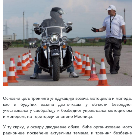
Основни циљ тренинга је едукација возача мотоцикла и мопеда,
као и будућих возача двоточкаша у области безбедног
учествовања у саобраћају и безбедног управљања мотоциклом
и мопедом, на територији општине Мионица.
У ту сврху, у оквиру дводневне обуке, биће организоване мото
радионице посвећене актуелним темама и тренинг безбедне