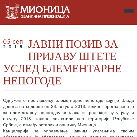
ЈАВНИ ПОЗИВ ЗА
05 сеп
2018
ПРИЈАВУ ШТЕТЕ
УСЛЕД ЕЛЕМЕНТАРНЕ
НЕПОГОДЕ
Одлуком о проглашењу елементарне непогоде коју је Влада
донела на седници од 28. августа 2018. године, проглашена је
за елементарну непогодну поплава и град који су у јулу и
августу 2018. године захватили део територије Републике
Србије, а између осталих и општину Мионица.
Канцеларија за управљање јавним улагањима својим
обавештењем је обавестила јединице локалне самоуправе