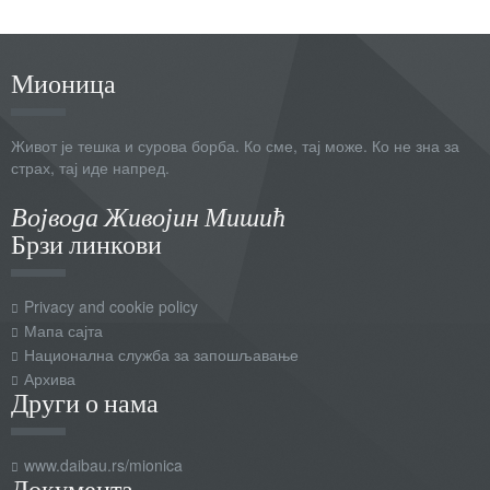
Мионица
Живот је тешка и сурова борба. Ко сме, тај може. Ко не зна за
страх, тај иде напред.
Војвода Живојин Мишић
Брзи линкови
Privacy and cookie policy
Мапа сајта
Национална служба за запошљавање
Архива
Други о нама
www.daibau.rs/mionica
Документа