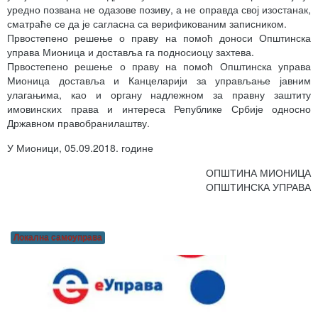
уредно позвана не одазове позиву, а не оправда свој изостанак,
сматраће се да је сагласна са верификованим записником.
Првостепено решење о праву на помоћ доноси Општинска
управа Мионица и доставља га подносиоцу захтева.
Првостепено решење о праву на помоћ Општинска управа
Мионица доставља и Канцеларији за управљање јавним
улагањима, као и органу надлежном за правну заштиту
имовинских права и интереса Републике Србије односно
Државном правобранилаштву.
У Мионици, 05.09.2018. године
ОПШТИНА МИОНИЦА
ОПШТИНСКА УПРАВА
Локална самоуправа