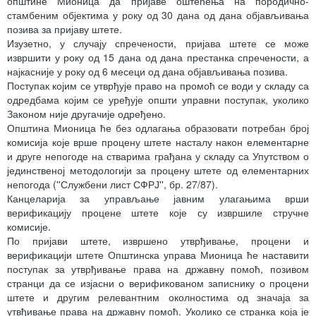
општине Мионица да пријаве оштећења на породично-
стамбеним објектима у року од 30 дана од дана објављивања
позива за пријаву штете.
Изузетно, у случају спречености, пријава штете се може
извршити у року од 15 дана од дана престанка спречености, а
најкасније у року од 6 месеци од дана објављивања позива.
Поступак којим се утврђује право на промоћ се води у складу са
одредбама којим се уређује општи управни поступак, уколико
Законом није другачије одређено.
Општина Мионица ће без одлагања образовати потребан број
комисија које врше процену штете насталу након елементарне
и друге непогоде на стварима грађана у складу са Упутством о
јединственој методологији за процену штете од елементарних
непогода (''Службени лист СФРЈ'', бр. 27/87).
Канцеларија за управљање јавним улагањима врши
верификацију процене штете које су извршиле стручне
комисије.
По пријави штете, извршено утврђивање, процени и
верификацији штете Општинска управа Мионица ће наставити
поступак за утврђивање права на државну помоћ, позивом
странци да се изјасни о верификованом записнику о процени
штете и другим релевантним околностима од значаја за
утвђивање права на државну помоћ. Уколико се странка која је