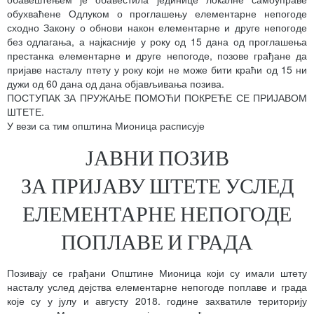
обухваћене Одлуком о проглашењу елементарне непогоде
сходно Закону о обнови након елементарне и друге непогоде
без одлагања, а најкасније у року од 15 дана од проглашења
престанка елементарне и друге непогоде, позове грађане да
пријаве насталу птету у року који не може бити краћи од 15 ни
дужи од 60 дана од дана објављивања позива.
ПОСТУПАК ЗА ПРУЖАЊЕ ПОМОЋИ ПОКРЕЋЕ СЕ ПРИЈАВОМ
ШТЕТЕ.
У вези са тим општина Мионица расписује
ЈАВНИ ПОЗИВ
ЗА ПРИЈАВУ ШТЕТЕ УСЛЕД
ЕЛЕМЕНТАРНЕ НЕПОГОДЕ
ПОПЛАВЕ И ГРАДА
Позивају се грађани Општине Мионица који су имали штету
насталу услед дејства елементарне непогоде поплаве и града
које су у јулу и августу 2018. године захватиле територију