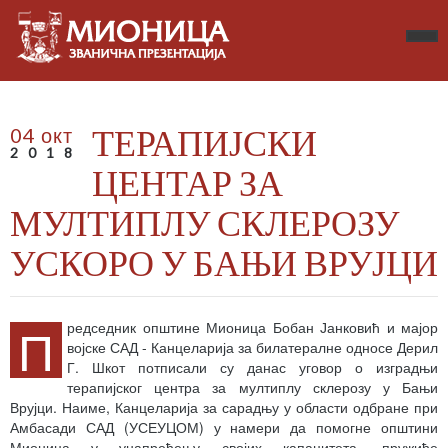
ТЕРАПИЈСКИ
04 окт
2018
ЦЕНТАР ЗА
МУЛТИПЛУ СКЛЕРОЗУ
УСКОРО У БАЊИ ВРУЈЦИ
П
редседник општине Мионица Бобан Јанковић и мајор
војске САД - Канцеларија за билатералне односе Дерил
Г. Шкот потписали су данас уговор о изградњи
терапијског центра за мултиплу склерозу у Бањи
Врујци. Наиме, Канцеларија за сарадњу у области одбране при
Амбасади САД (УСЕУЦОМ) у намери да помогне општини
Мионица у унапређењу својих капацитета, пружиће