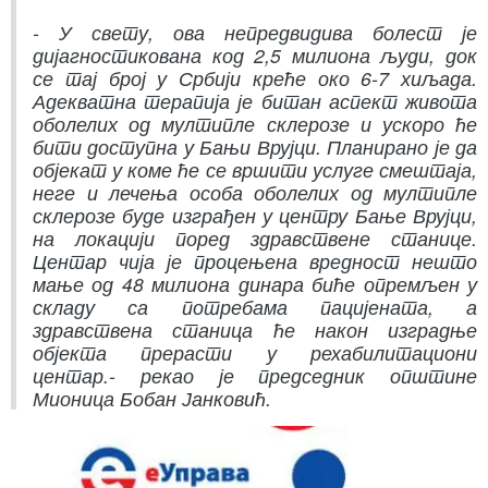
- У свету, ова непредвидива болест је
дијагностикована код 2,5 милиона људи, док
се тај број у Србији креће око 6-7 хиљада.
Адекватна терапија је битан аспект живота
оболелих од мултипле склерозе и ускоро ће
бити доступна у Бањи Врујци. Планирано је да
објекат у коме ће се вршити услуге смештаја,
неге и лечења особа оболелих од мултипле
склерозе буде изграђен у центру Бање Врујци,
на локацији поред здравствене станице.
Центар чија је процењена вредност нешто
мање од 48 милиона динара биће опремљен у
складу са потребама пацијената, а
здравствена станица ће након изградње
објекта прерасти у рехабилитациони
центар.- рекао је председник општине
Мионица Бобан Јанковић.