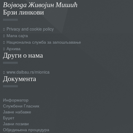
Војвода Живојин Мишић
Брзи линкови
Privacy and cookie policy
Мапа сајта
Национална служба за запошљавање
Архива
Други о нама
www.daibau.rs/mionica
Документа
Информатор
Службени Гласник
Јавне набавке
Буџет
Јавни позиви
Обједињена процедура