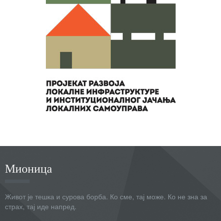
Мионица
Живот је тешка и сурова борба. Ко сме, тај може. Ко не зна за
страх, тај иде напред.