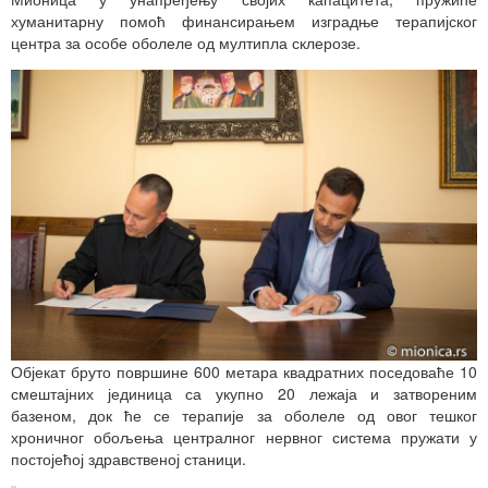
хуманитарну помоћ финансирањем изградње терапијског
центра за особе оболеле од мултипла склерозе.
Објекат бруто површине 600 метара квадратних поседоваће 10
смештајних јединица са укупно 20 лежаја и затвореним
базеном, док ће се терапије за оболеле од овог тешког
хроничног обољења централног нервног система пружати у
постојећој здравственој станици.