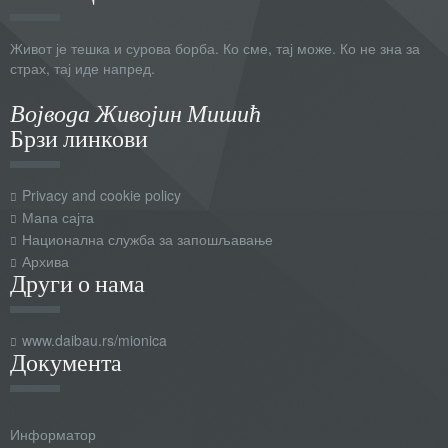
Живот је тешка и сурова борба. Ко сме, тај може. Ко не зна за
страх, тај иде напред.
Војвода Живојин Мишић
Брзи линкови
Privacy and cookie policy
Мапа сајта
Национална служба за запошљавање
Архива
Други о нама
www.daibau.rs/mionica
Документа
Информатор