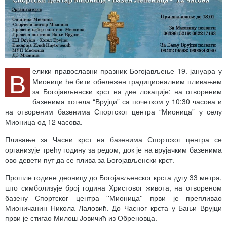
В
елики православни празник Богојављење 19. јануара у
Мионици ће бити обележен традиционалним пливањем
за Богојављенски крст на две локације: на отвореним
базенима хотела “Врујци” са почетком у 10:30 часова и
на отвореним базенима Спортског центра “Мионица” у селу
Мионица од 12 часова.
Пливање за Часни крст на базенима Спортског центра се
организује трећу годину за редом, док је на врујачким базенима
ово девети пут да се плива за Богојављенски крст.
Прошле године деоницу до Богојављенског крста дугу 33 метра,
што симболизује број година Христовог живота, на отвореном
базену Спортског центра ''Мионица'' први је препливао
Мионичанин Никола Лаловић. До Часног крста у Бањи Врујци
први је стигао Милош Јовичић из Обреновца.