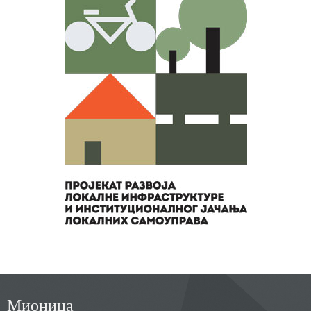
Мионица