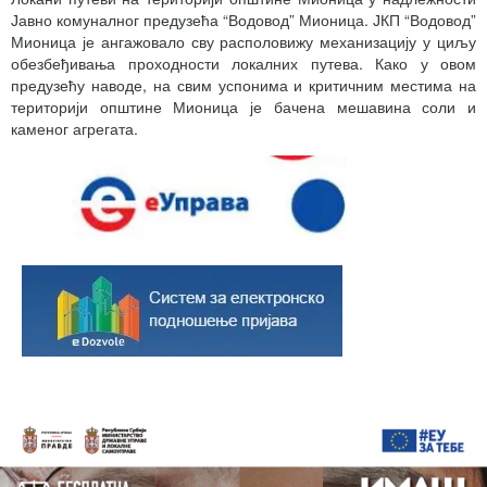
Јавно комуналног предузећа “Водовод” Мионица. ЈКП “Водовод”
Мионица је ангажовало сву располовижу механизацију у циљу
обезбеђивања проходности локалних путева. Како у овом
предузећу наводе, на свим успонима и критичним местима на
територији општине Мионица је бачена мешавина соли и
каменог агрегата.