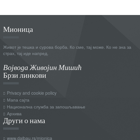
Мионица
Живот је тешка и сурова борба. Ко сме, тај може. Ко не зна за
страх, тај иде напред.
Војвода Живојин Мишић
Брзи линкови
Privacy and cookie policy
Мапа сајта
Национална служба за запошљавање
Архива
Други о нама
www.daibau.rs/mionica