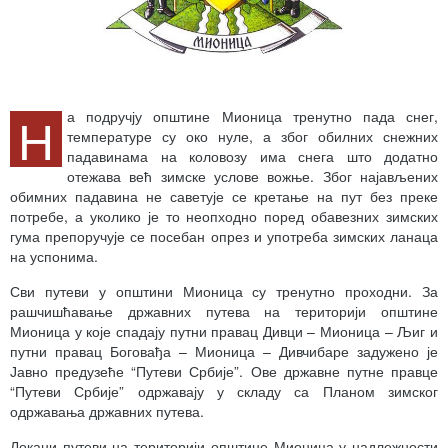
Н
а подручју општине Мионица тренутно пада снег,
температуре су око нуле, а због обилних снежних
падавинама на коловозу има снега што додатно
отежава већ зимске услове вожње. Због најављених
обимних падавина не саветује се кретање на пут без преке
потребе, а уколико је то неопходно поред обавезних зимских
гума препоручује се посебан опрез и употреба зимских ланаца
на успонима.
Сви путеви у општини Мионица су тренутно проходни. За
рашчишћавање државних путева на територији општине
Мионица у које спадају путни правац Дивци – Мионица – Љиг и
путни правац Боговађа – Мионица – Дивчибаре задужено је
Јавно предузеће “Путеви Србије”. Ове државне путне правце
“Путеви Србије” одржавају у складу са Планом зимског
одржавања државних путева.
Локани путеви на територији општине Мионица у надлежности