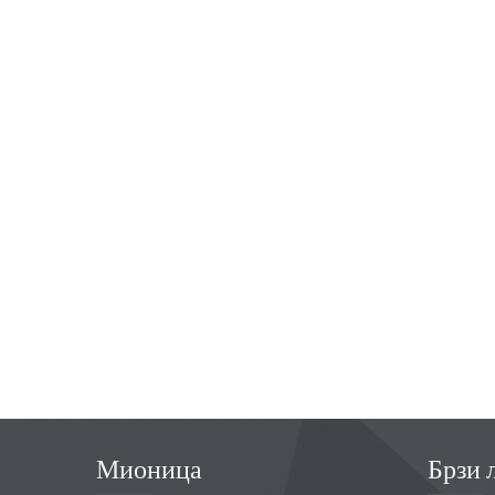
Мионица
Брзи 