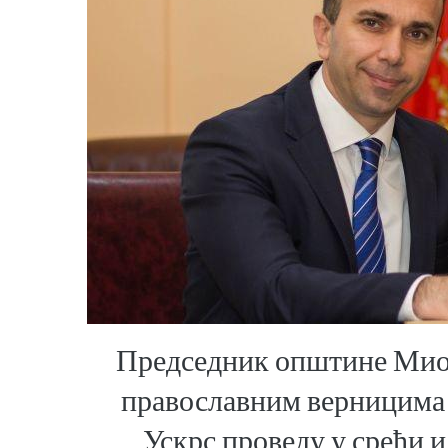
Председник општине Мион
православним верницима 
Ускрс проведу у срећи 