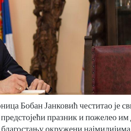
ица Бобан Јанковић честитао је с
предстојећи празник и пожелео им 
и благостању окружени најмилијима