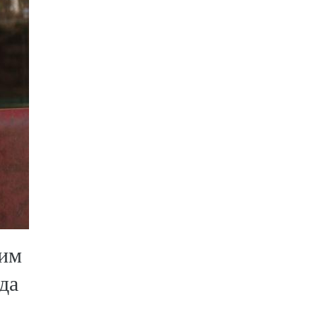
вим
да
.