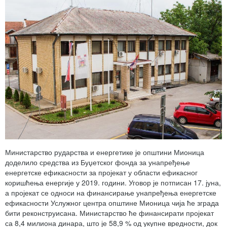
Министарство рударства и енергетике је општини Мионица
доделило средства из Буџетског фонда за унапређење
енергетске ефикасности за пројекат у области ефикасног
коришћења енергије у 2019. години. Уговор је потписан 17. јуна,
а пројекат се односи на финансирање унапређења енергетске
ефикасности Услужног центра општине Мионица чија ће зграда
бити реконструисана. Министарство ће финансирати пројекат
са 8,4 милиона динара, што је 58,9 % од укупне вредности, док