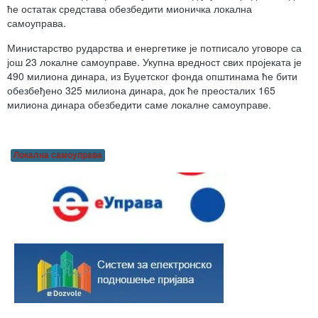
ће остатак средстава обезбедити мионичка локална
самоуправа.
Министарство рударства и енергетике је потписало уговоре са
још 23 локалне самоуправе. Укупна вредност свих пројеката је
490 милиона динара, из Буџетског фонда општинама ће бити
обезбеђено 325 милиона динара, док ће преосталих 165
милиона динара обезбедити саме локалне самоуправе.
Локална самоуправа