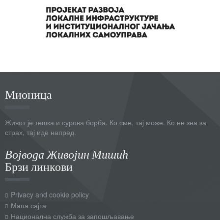
Мионица
Живот је тешка и сурова борба. Ко сме, тај може. Ко не зна за
страх, тај иде напред.
Војвода Живојин Мишић
Брзи линкови
Privacy and cookie policy
Мапа сајта
Национална служба за запошљавање