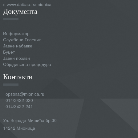
www.daibau.rs/mionica
Документа
Информатор
Службени Гласник
Јавне набавке
Буџет
Јавни позиви
Обједињена процедура
Контакти
opstina@mionica.rs
014/3422-020
014/3422-241
Ул. Војводе Мишића бр.30
14242 Мионица