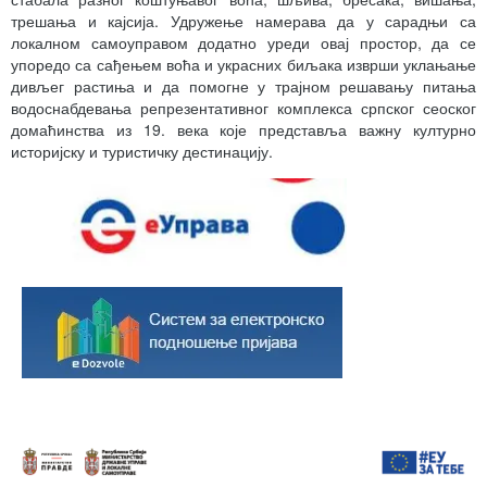
трешања и кајсија. Удружење намерава да у сарадњи са
локалном самоуправом додатно уреди овај простор, да се
упоредо са сађењем воћа и украсних биљака изврши уклањање
дивљег растиња и да помогне у трајном решавању питања
водоснабдевања репрезентативног комплекса српског сеоског
домаћинства из 19. века које представља важну културно
историјску и туристичку дестинацију.