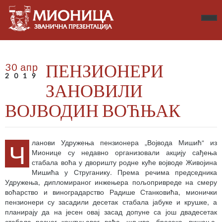
ПЕНЗИОНЕРИ
30 апр
2019
ЗАНОВИЛИ
ВОЈВОДИН ВОЋЊАК
Ч
ланови Удружења пензионера „Војвода Мишић“ из
Мионице су недавно организовали акцију сађења
стабала воћа у дворишту родне куће војводе Живојина
Мишића у Струганику. Према речима председника
Удружења, дипломираног инжењера пољопривреде на смеру
воћарство и виноградарство Радише Станковића, мионички
пензионери су засадили десетак стабала јабуке и крушке, а
планирају да на јесен овај засад допуне са још двадесетак
стабала разног коштуњавог воћа, шљива, бресака, вишања,