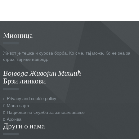
Мионица
Живот је тешка и сурова борба. Ко сме, тај може. Ко не зна за
страх, тај иде напред.
Војвода Живојин Мишић
Брзи линкови
Privacy and cookie policy
Мапа сајта
Национална служба за запошљавање
Архива
Други о нама