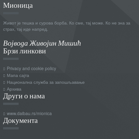
Мионица
Живот је тешка и сурова борба. Ко сме, тај може. Ко не зна за
страх, тај иде напред.
Војвода Живојин Мишић
Брзи линкови
Privacy and cookie policy
Мапа сајта
Национална служба за запошљавање
Архива
Други о нама
www.daibau.rs/mionica
Документа