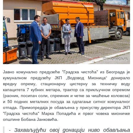
Јавно комунално предузеће "Градска чистоћа" из Београда је
кумуналном предузећу ЈКП „Водовод Мионица“ донирало
вредну опрему, стационарну цистерну за техничку воду
капацитета 7 кубних метара, трактор са прикључном опремом
(раоник, посипач соли, спремник и четке за чишћење коловоза)
и 50 подних металних посуда за одлагање ситног комуналног
отпада. Примопредаја је обављена у присуству директора ЈКП
"Градска чистоћа" Марка Попадића и првог човека мионичке
општине Бобана Јанковића.
- Захваљујући овој донацији ниво обављања