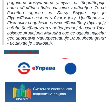
редовних комуналних услуга на територији
наше општине биће значајно унапређен. То се
посебно односи на Бању Врујце где је
туристичка сезона у пуном јеку. Цистерну за
техничку воду ћемо одмах ставити у функцију
и биће постављена у непосредној близини Трга
војводе Живојина Мишића где се одвија највећи
део програма манифестације „Мишићеви дани“
- истакао је Јанковић.
Сервисне информације