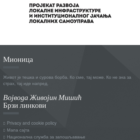
Мионица
Живот је тешка и сурова борба. Ко сме, тај може. Ко не зна за
страх, тај иде напред.
Војвода Живојин Мишић
Брзи линкови
Privacy and cookie policy
Мапа сајта
Национална служба за запошљавање