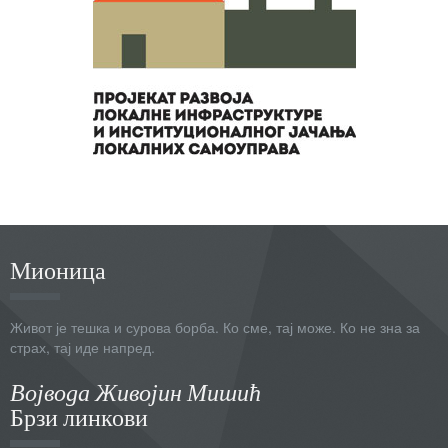
Мионица
Живот је тешка и сурова борба. Ко сме, тај може. Ко не зна за
страх, тај иде напред.
Војвода Живојин Мишић
Брзи линкови