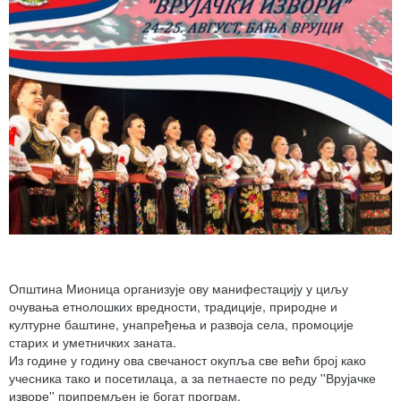
Општина Мионица организује ову манифестацију у циљу
очувања етнолошких вредности, традиције, природне и
културне баштине, унапређења и развоја села, промоције
старих и уметничких заната.
Из године у годину ова свечаност окупља све већи број како
учесника тако и посетилаца, а за петнаесте по реду ''Врујачке
изворе'' припремљен је богат програм.