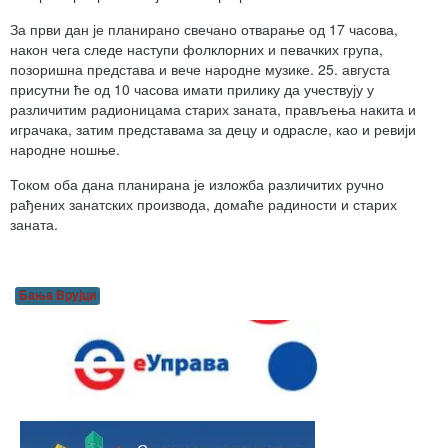
За први дан је планирано свечано отварање од 17 часова,
након чега следе наступи фолклорних и певачких група,
позоришна представа и вече народне музике. 25. августа
присутни ће од 10 часова имати прилику да учествују у
различитим радионицама старих заната, прављења накита и
играчака, затим представама за децу и одрасле, као и ревији
народне ношње.
Током оба дана планирана је изложба различитих ручно
рађених занатских производа, домаће радиности и старих
заната.
Бања Врујци