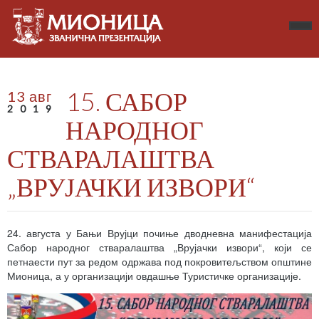
15. САБОР
13 авг
2019
НАРОДНОГ
СТВАРАЛАШТВА
„ВРУЈАЧКИ ИЗВОРИ“
24. августа у Бањи Врујци почиње дводневна манифестација
Сабор народног стваралаштва „Врујачки извори“, који се
петнаести пут за редом одржава под покровитељством општине
Мионица, а у организацији овдашње Туристичке организације.