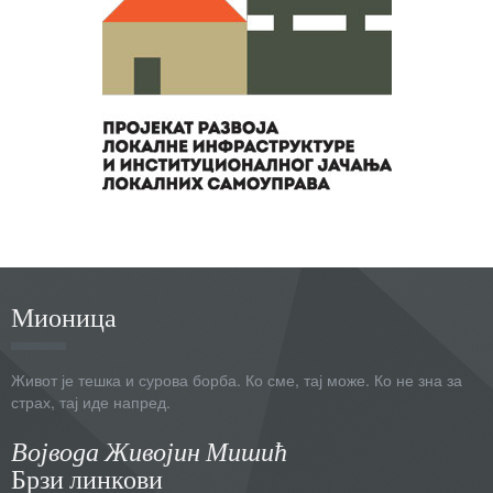
Мионица
Живот је тешка и сурова борба. Ко сме, тај може. Ко не зна за
страх, тај иде напред.
Војвода Живојин Мишић
Брзи линкови