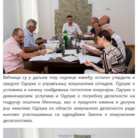
Већници су у даљем току седнице између осталог утврдили и
предлог Одлуке о управљању комуналним отпадом, Одлуке о
условима и начину снабдевања топлотном енергијом, Одлуке о
димничарским услугама и Одлуке о погребној делатности на
подручју општине Мионица, као и предлоге измена и допуна
још неколико Одлука из области комуналних делатности ради
њиховог усаглашавања са одредбама Закона о комуналним
делатностима.