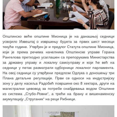
Општинско веће општине Мионица је на данашњој седници
усвојило Извештај о извршењу буџета за првих шест месеци
текуће године. Утврђен је и предлог Статута општине Мионица,
који је према речима начелника Општинске управе Горана
Рангелова претходно усаглашен са препорукама Министарства
за државну управу и локалну самоуправу и који ће већ на
седници у петак разматрати одборници локалног парламента.
На овој седници су утврђени предлози Одлука о доношењу три
Плана детаљне регулације. Први се односи на индустријску
зону у делу насеља Радобић површине око 8 хектара, други на
магистрални цевовод за потребе снабдевања водом Општине
из система „Стубо-Ровни“, а трећи на брану и вишенаменску
акумулацију „Струганик“ на реци Рибници.