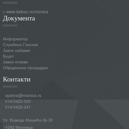
www.daibau.rs/mionica
Документа
Информатор
Службени Гласник
Јавне набавке
Буџет
Јавни позиви
Обједињена процедура
Контакти
opstina@mionica.rs
014/3422-020
014/3422-241
Ул. Војводе Мишића бр.30
14242 Мионица