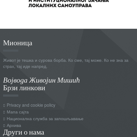
Мионица
Живот је тешка и сурова борба. Ко сме, тај може. Ко не зна за
страх, тај иде напред.
Војвода Живојин Мишић
Брзи линкови
Privacy and cookie policy
Мапа сајта
Национална служба за запошљавање
Архива
Други о нама