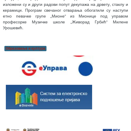
изложени су и други радови попут декупажа на дрвету, стаклу и
керамици. Програм свечаног отварања обогатили су наступи
етно певачке групе „Мионе“ из Мионице под управом
професорке Музичке школе „Живорад Грбић“ Милене
Урошевић.
Образовање и култура