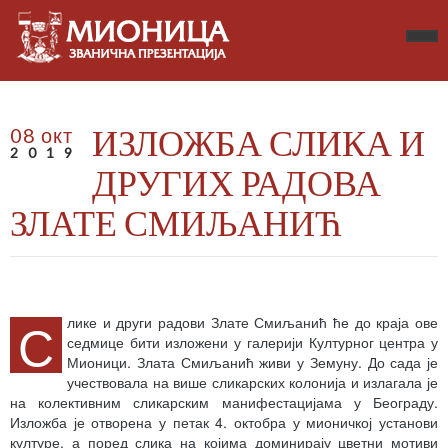
ИЗЛОЖБА СЛИКА И
08 окт
2019
ДРУГИХ РАДОВА
ЗЛАТЕ СМИЉАНИЋ
С
лике и други радови Злате Смиљанић ће до краја ове
седмице бити изложени у галерији Културног центра у
Мионици. Злата Смиљанић живи у Земуну. До сада је
учествовала на више сликарских колонија и излагала је
на колективним сликарским манифестацијама у Београду.
Изложба је отворена у петак 4. октобра у мионичкој установи
културе, а поред слика на којима доминирају цветни мотиви