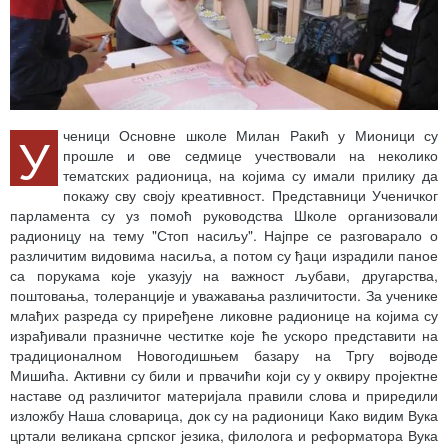
У
ченици Основне школе Милан Ракић у Мионици су
прошле и ове седмице учествовали на неколико
тематских радионица, на којима су имали прилику да
покажу сву своју креативност. Представници Ученичког
парламента су уз помоћ руководства Школе организовали
радионицу на тему "Стоп насиљу". Најпре се разговарало о
различитим видовима насиља, а потом су ђаци израдили паное
са порукама које указују на важност љубави, другарства,
поштовања, толеранције и уважавања различитости. За ученике
млађих разреда су приређене ликовне радионице на којима су
израђивали празничне честитке које ће ускоро представити на
традиционалном Новогодишњем базару на Тргу војводе
Мишића. Активни су били и првачићи који су у оквиру пројектне
наставе од различитог материјала правили слова и приредили
изложбу Наша словарица, док су на радионици Како видим Вука
цртали великана српског језика, филолога и реформатора Вука