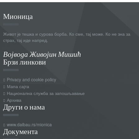
Мионица
Живот је тешка и сурова борба. Ко сме, тај може. Ко не зна за
страх, тај иде напред.
Војвода Живојин Мишић
Брзи линкови
Privacy and cookie policy
Мапа сајта
Национална служба за запошљавање
Архива
Други о нама
www.daibau.rs/mionica
Документа