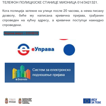
ТЕЛЕФОН ПОЛИЦИЈСКЕ СТАНИЦЕ МИОНИЦА 014/3421321.
Кога полиција затекне на улици после 20 часова, а нема писану
дозволу, биће му написана кривична пријава, грађанин
спроведен на кућну адресу, а кривични поступци накнадно
спроведени.
Корона вирус - COVID19