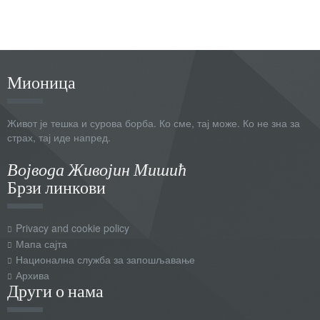
Мионица
Живот је тешка и сурова борба. Ко сме, тај може. Ко не зна за
страх, тај иде напред.
Војвода Живојин Мишић
Брзи линкови
Privacy and cookie policy
Мапа сајта
Национална служба за запошљавање
Архива
Други о нама