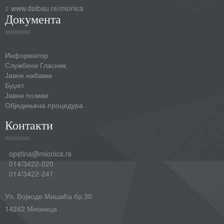
www.daibau.rs/mionica
Документа
Информатор
Службени Гласник
Јавне набавке
Буџет
Јавни позиви
Обједињена процедура
Контакти
opstina@mionica.rs
014/3422-020
014/3422-241
Ул. Војводе Мишића бр.30
14242 Мионица