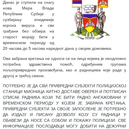
Данас је ступила на снагу
нова Мера Владе
Републике Србије у
сузбијању епидемије
корона вируса и сви
грађани без обзира на
старост морају бити у
временском периоду од
20 часова до 5 часова наредног дана у својим домовима.
Ова забрана кретања не односи се на лица којима је неодложно
потребна здравствена помоћ, одређеним групама
пољопривредних произвођача, као и радницима који раде у
другој и трећој смени.
ПОТРЕБНО ЈЕ ДА СВИ ПРИВРЕДНИ СУБЈЕКТИ ПОЛИЦИЈСКОЈ
СТАНИЦИ МИОНИЦА ХИТНО ДОСТАВЕ ОВЕРЕН И ПОТПИСАН
СПИСАК РАДНИКА КОЈИ ЋЕ БИТИ РАДНО АНГАЖОВАНИ У
ВРЕМЕНСКОМ ПЕРИОДУ У КОЈЕМ ЈЕ ЗАБРАНА КРЕТАЊА.
ПРИВРЕДНИ СУБЈЕКТИ ЗА СВОЈЕ ЗАПОСЛЕНЕ ЈЕ ПОТРЕБНО
ДА ИЗДАЈУ И ПИСАНУ ДОЗВОЛУ КОЈУ СУ РАДНИЦИ У
ОБАВЕЗИ ДА НОСЕ СА СОБОМ И ПОКАЖУ ПОЛИЦИЈИ. СВЕ
ИНФОРМАЦИЈЕ ПОСЛОДАВЦИ МОГУ ДОБИТИ НА ДЕЖУРНИ