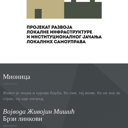
Мионица
Живот је тешка и сурова борба. Ко сме, тај може. Ко не зна за
страх, тај иде напред.
Војвода Живојин Мишић
Брзи линкови