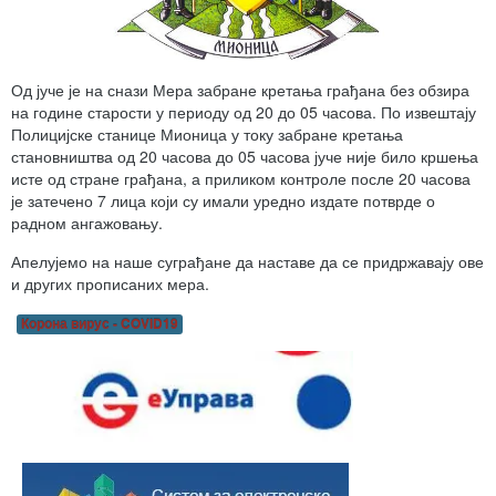
Од јуче је на снази Мера забране кретања грађана без обзира
на године старости у периоду од 20 до 05 часова. По извештају
Полицијске станице Мионица у току забране кретања
становништва од 20 часова до 05 часова јуче није било кршења
исте од стране грађана, а приликом контроле после 20 часова
је затечено 7 лица који су имали уредно издате потврде о
радном ангажовању.
Апелујемо на наше суграђане да наставе да се придржавају ове
и других прописаних мера.
Корона вирус - COVID19