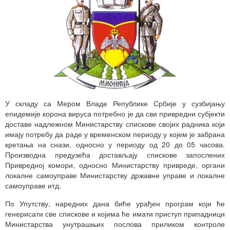
У складу са Мером Владе Републике Србије у сузбијању
епидемије корона вируса потребно је да сви привредни субјекти
доставе надлежном Министарству спискове својих радника који
имају потребу да раде у временском периоду у којем је забрана
кретања на снази, односно у периоду од 20 до 05 часова.
Производна предузећа достављају спискове запослених
Привредној комори, односно Министарству привреде, органи
локалне самоуправе Министарству државне управе и локалне
самоуправе итд.
По Упутству, наредних дана биће урађен програм који ће
генерисати све спискове и којима ће имати приступ припадници
Министарства унутрашњих послова приликом контроле