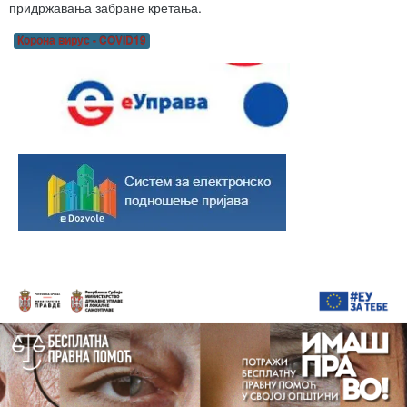
придржавања забране кретања.
Корона вирус - COVID19