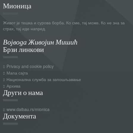
Мионица
Живот је тешка и сурова борба. Ко сме, тај може. Ко не зна за
страх, тај иде напред.
Војвода Живојин Мишић
Брзи линкови
Privacy and cookie policy
Мапа сајта
Национална служба за запошљавање
Архива
Други о нама
www.daibau.rs/mionica
Документа