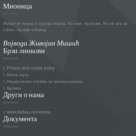
Мионица
Живот је тешка и сурова борба. Ко сме, тај може. Ко не зна за
страх, тај иде напред.
Војвода Живојин Мишић
Брзи линкови
Privacy and cookie policy
Мапа сајта
Национална служба за запошљавање
Архива
Други о нама
www.daibau.rs/mionica
Документа