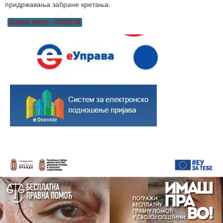
придржавања забране кретања.
Корона вирус - COVID19