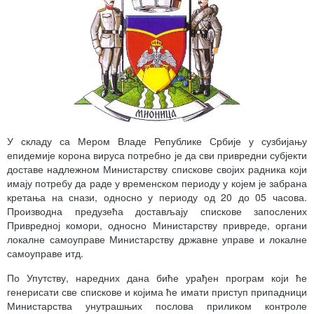
У складу са Мером Владе Републике Србије у сузбијању
епидемије корона вируса потребно је да сви привредни субјекти
доставе надлежном Министарству спискове својих радника који
имају потребу да раде у временском периоду у којем је забрана
кретања на снази, односно у периоду од 20 до 05 часова.
Производна предузећа достављају спискове запослених
Привредној комори, односно Министарству привреде, органи
локалне самоуправе Министарству државне управе и локалне
самоуправе итд.
По Упутству, наредних дана биће урађен програм који ће
генерисати све спискове и којима ће имати приступ припадници
Министарства унутрашњих послова приликом контроле