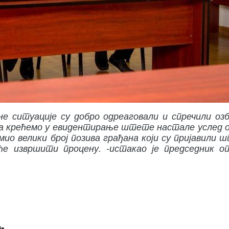
 ситуације су добро одреаговали и спречили оз
да крећемо у евидентирање штете настале услед 
мио велики број позива грађана који су пријавили 
ће извршити процену. -истакао је председник 