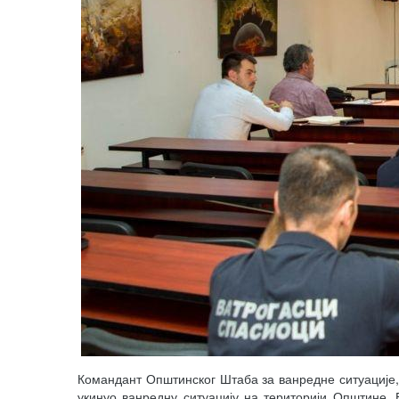
Командант Општинског Штаба за ванредне ситуације
укинуо ванредну ситуацију на територији Општине.