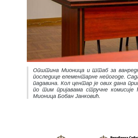
Општина Мионица и Штаб за ванредне
последице елементарне непогоде. Са
падавина. Кол центар је ових дана при
по тим пријавама стручне комисије 
Мионица Бобан Јанковић.