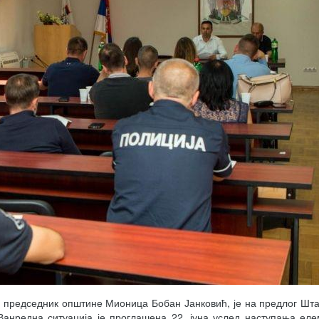
, председник општине Мионица Бобан Јанковић, је на предлог Шт
 Ванредна ситуација је проглашена 22. јуна услед наступања ел