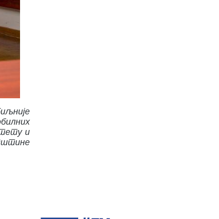
биљније
обилних
штету и
општине