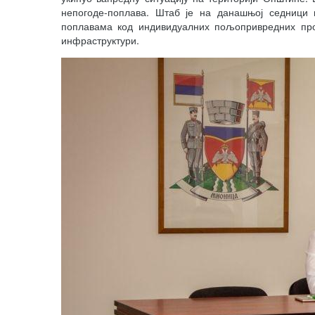
непогоде-поплава. Штаб је на данашњој седници 
поплавама код индивидуалних пољопривредних про
инфраструктури.