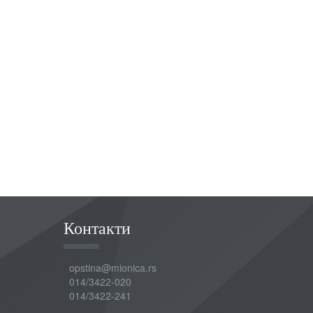
Контакти
opstina@mionica.rs
014/3422-020
014/3422-241