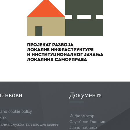
линкови
Документа
 and cookie policy
Информатор
ајта
Службени Гласник
ална служба за запошљавање
Јавне набавке