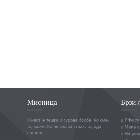
Мионица
Брзи 
Живот је тешка и сурова борба. Ко сме,
Privacy
тај може. Ко не зна за страх, тај иде
Мапа с
напред.
Национ