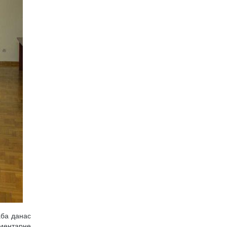
аба данас
ементарне