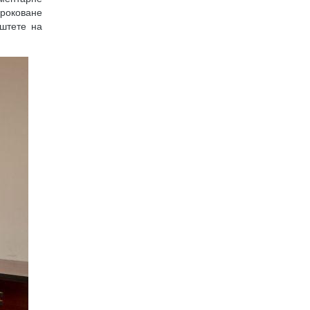
роковане
штете на