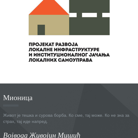
Мионица
Живот је тешка и сурова борба. Ко сме, тај може. Ко не зна за
страх, тај иде напред.
Војвода Живојин Мишић