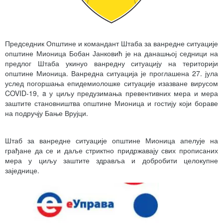
Председник Општине и командант Штаба за ванредне ситуације
општине Мионица Бобан Јанковић је на данашњој седници на
предлог Штаба укинуо ванредну ситуацију на територији
општине Мионица. Ванредна ситуација је проглашена 27. јула
услед погоршања епидемиолошке ситуације изазване вирусом
COVID-19, a у циљу предузимања превентивних мера и мера
заштите становништва општине Мионица и гостију који бораве
на подручју Бање Врујци.
Штаб за ванредне ситуације општине Мионица апелује на
грађане да се и даље стриктно придржавају свих прописаних
мера у циљу заштите здравља и добробити целокупне
заједнице.