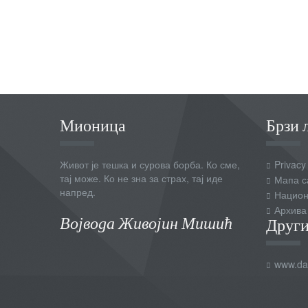
Мионица
Брзи 
Живот је тешка и сурова борба. Ко сме,
Privacy
тај може. Ко не зна за страх, тај иде
Мапа с
напред.
Национ
Архива
Војвода Живојин Мишић
Други
www.dai