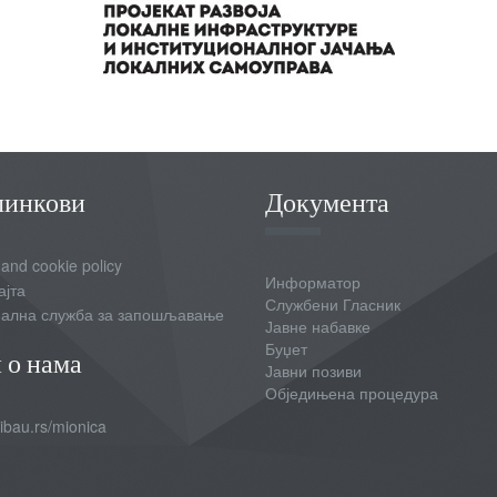
линкови
Документа
 and cookie policy
Информатор
ајта
Службени Гласник
ална служба за запошљавање
Јавне набавке
Буџет
 о нама
Јавни позиви
Обједињена процедура
bau.rs/mionica