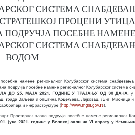
АРСКОГ СИСТЕМА СНАБДЕВА
 СТРАТЕШКОЈ ПРОЦЕНИ УТИЦА
 ПОДРУЧЈА ПОСЕБНЕ НАМЕН
АРСКОГ СИСТЕМА СНАБДЕВА
ВОДОМ
 посебне намене регионалног Колубарског система снабдевања
лана подручја посебне намене регионалног Колубарског система с
ИЛА ДО 25. МАЈА 2021. ГОДИНЕ
У ТРАЈАЊУ ОД 30 ДАНА,
у 
ац, града Ваљева и општина Коцељева, Лајковац, Љиг, Мионица и 
саобраћаја и инфраструктуре (
http://www.mgsi.gov.rs
).
ацрт Просторног плана подручја посебне намене регионалног Ко
01. јуна 2021. године у Великој сали на
VI
спрату у
Немањино