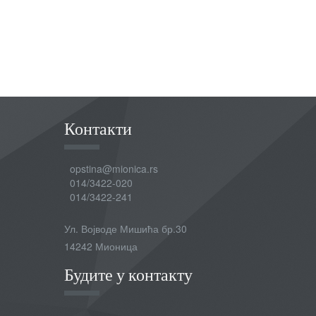
Контакти
opstina@mionica.rs
014/3422-020
014/3422-241
Ул. Војводе Мишића бр.30
14242 Мионица
Будите у контакту