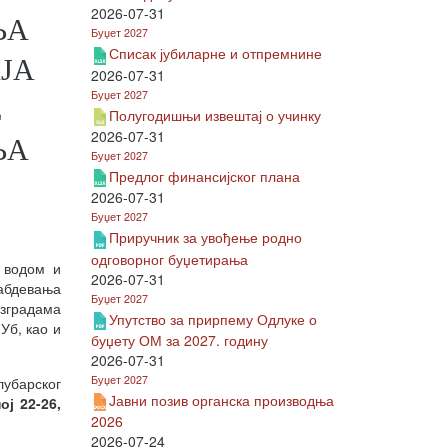
2026-07-31
ЊА
Буџет 2027
Списак јубиларне и отпремнине
ЈА
2026-07-31
Буџет 2027
Е
Полугодишњи извештај о учинку
2026-07-31
ЊА
Буџет 2027
Предлог финансијског плана
2026-07-31
Буџет 2027
Приручник за увођење родно
одговорног буџетирања
 водом и
2026-07-31
набдевања
Буџет 2027
зградама
Упутство за прирпему Одлуке о
Уб, као и
буџету ОМ за 2027. годину
2026-07-31
Буџет 2027
лубарског
Јавни позив органска производња
ј 22-26,
2026
2026-07-24