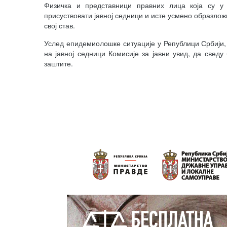
Физичка и представници правних лица која су у 
присуствовати јавној седници и исте усмено образлож
свој став.
Услед епидемиолошке ситуације у Републици Србији, 
на јавној седници Комисије за јавни увид, да све
заштите.