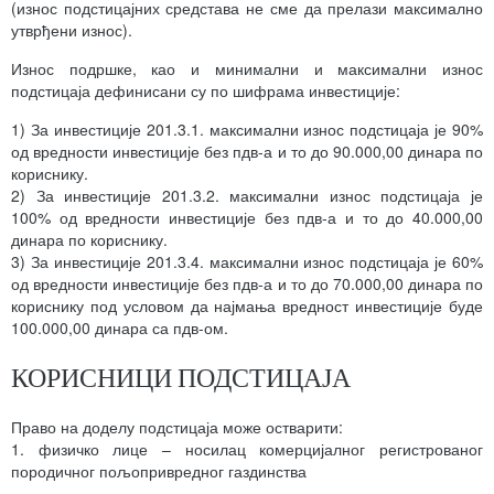
(износ подстицајних средстава не сме да прелази максимално
утврђени износ).
Износ подршке, као и минимални и максимални износ
подстицаја дефинисани су по шифрама инвестиције:
1) За инвестиције 201.3.1. максимални износ подстицаја је 90%
од вредности инвестиције без пдв-а и то до 90.000,00 динара по
кориснику.
2) За инвестиције 201.3.2. максимални износ подстицаја је
100% од вредности инвестиције без пдв-а и то до 40.000,00
динара по кориснику.
3) За инвестиције 201.3.4. максимални износ подстицаја је 60%
од вредности инвестиције без пдв-а и то до 70.000,00 динара по
кориснику под условом да најмања вредност инвестиције буде
100.000,00 динара са пдв-ом.
КОРИСНИЦИ ПОДСТИЦАЈА
Право на доделу подстицаја може остварити:
1. физичко лице – носилац комерцијалног регистрованог
породичног пољопривредног газдинства