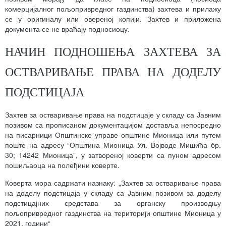
комерцијалног пољопривредног газдинства) захтева и прилажу
се у оригиналу или овереној копији. Захтев и приложена
документа се не враћају подносиоцу.
НАЧИН ПОДНОШЕЊА ЗАХТЕВА ЗА
ОСТВАРИВАЊЕ ПРАВА НА ДОДЕЛУ
ПОДСТИЦАЈА
Захтев за остваривање права на подстицаје у складу са Јавним
позивом са прописаном документацијом доставља непосредно
на писарници Општинске управе општине Мионица или путем
поште на адресу “Општина Мионица Ул. Војводе Мишића бр.
30; 14242 Мионица”, у затвореној коверти са пуном адресом
пошиљаоца на полеђини коверте.
Коверта мора садржати назнаку: „Захтев за остваривање права
на доделу подстицаја у складу са Јавним позивом за доделу
подстицајних средстава за органску производњу
пољопривредног газдинства на територији општине Мионица у
2021. години“