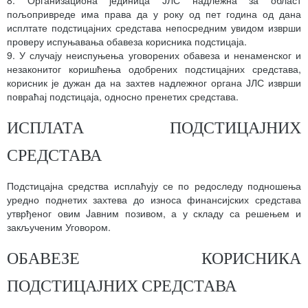
пољопривреде има права да у року од пет година од дана
исплтате подстицајних средстава непосредним увидом изврши
проверу испуњавања обавеза корисника подстицаја.
9. У случају неиспуњења уговорених обавеза и ненаменског и
незаконитог коришћења одобрених подстицајних средстава,
корисник је дужан да на захтев надлежног органа ЈЛС изврши
повраћај подстицаја, односно пренетих средстава.
ИСПЛАТА ПОДСТИЦАЈНИХ
СРЕДСТАВА
Подстицајна средства исплаћују се по редоследу подношења
уредно поднетих захтева до износа финансијских средстава
утврђеног овим Jавним позивом, а у складу са решењем и
закљученим Уговором.
ОБАВЕЗЕ КОРИСНИКА
ПОДСТИЦАЈНИХ СРЕДСТАВА