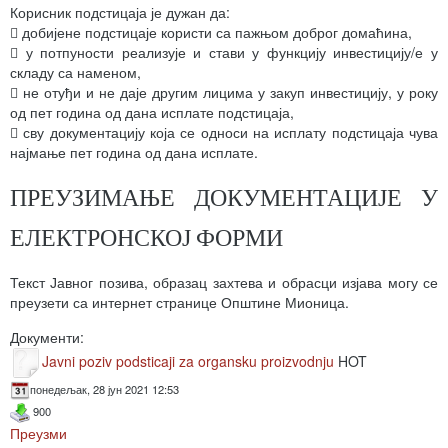
Корисник подстицаја је дужан да:
 добијене подстицаје користи са пажњом доброг домаћина,
 у потпуности реализује и стави у функцију инвестицију/е у
складу са наменом,
 не отуђи и не даје другим лицима у закуп инвестицију, у року
од пет година од дана исплате подстицаја,
 сву документацију која се односи на исплату подстицаја чува
најмање пет година од дана исплате.
ПРЕУЗИМАЊЕ ДОКУМЕНТАЦИЈЕ У
ЕЛЕКТРОНСКОЈ ФОРМИ
Текст Јавног позива, образац захтева и обрасци изјава могу се
преузети са интернет странице Општине Мионица.
Документи:
Javni poziv podsticaji za organsku proizvodnju
HOT
понедељак, 28 јун 2021 12:53
900
Преузми