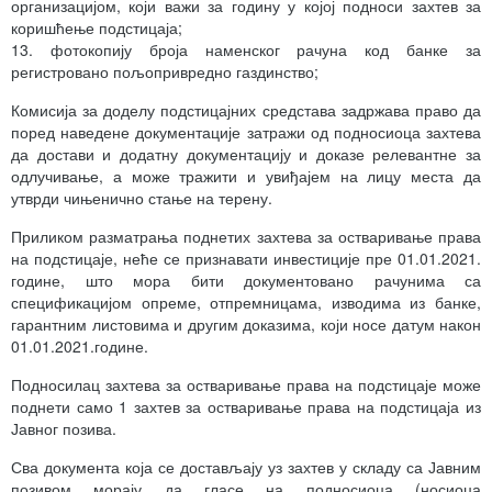
организацијом, који важи за годину у којој подноси захтев за
коришћење подстицаја;
13. фотокопију броја наменског рачуна код банке за
регистровано пољопривредно газдинство;
Комисија за доделу подстицајних средстава задржава право да
поред наведене документације затражи од подносиоца захтева
да достави и додатну документацију и доказе релевантне за
одлучивање, а може тражити и увиђајем на лицу места да
утврди чињенично стање на терену.
Приликом разматрања поднетих захтева за остваривање права
на подстицаје, неће се признавати инвестиције пре 01.01.2021.
године, што мора бити документовано рачунима са
спецификацијом опреме, отпремницама, изводима из банке,
гарантним листовима и другим доказима, који носе датум након
01.01.2021.године.
Подносилац захтева за остваривање права на подстицаје може
поднети само 1 захтев за остваривање права на подстицаја из
Јавног позива.
Сва документа која се достављају уз захтев у складу са Јавним
позивом морају да гласе на подносиоца (носиоца