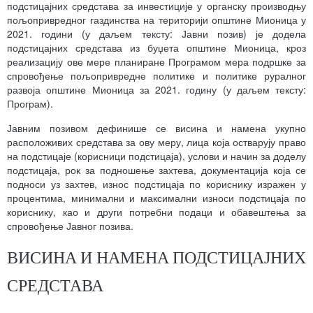
подстицајних средстава за инвестиције у органску производњу
пољопривредног газдинства на територији општине Мионица у
2021. години (у даљем тексту: Јавни позив) је додела
подстицајних средстава из буџета општине Мионица, кроз
реализацију ове мере планиране Програмом мера подршке за
спровођење пољопривредне политике и политике руралног
развоја општине Мионица за 2021. годину (у даљем тексту:
Програм).
Јавним позивом дефинише се висина и намена укупно
расположивих средстава за ову меру, лица која остварују право
на подстицаје (корисници подстицаја), услови и начин за доделу
подстицаја, рок за подношење захтева, документација која се
подноси уз захтев, износ подстицаја по кориснику изражен у
процентима, минимални и максимални износи подстицаја по
кориснику, као и други потребни подаци и обавештења за
спровођење Јавног позива.
ВИСИНА И НАМЕНА ПОДСТИЦАЈНИХ
СРЕДСТАВА