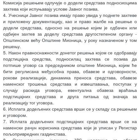
Комисија решењем одлучује о додели средстава подносиоцима
захтева који испуњавају услове Јавног позива.
4. Учесници Јавног позива имају право увида у поднете захтеве
и приложену документацију, као и право жалбе на решење о
додели средстава, односно на решење којим је одбачен или
одбијен захтев за доделу средстава другостепеном органу -
Општинском већу Општине Мионица, у року назначеном у том
решењу.
5. Након правноснажности донетог решења којом се одобравају
подстицајна средства, подносилац захтева се позива да
потпише уговор са председником општине Мионица, којим ће
бити регулисана међусобна права, обавезе и одговорности,
рокови реализације, динамика преноса средстава, обавезе
наменског трошења средстава и извештавања, поступак у
случају раскида уговора, евентуална обавеза враћања
подстицајних средстава и друга питања од значаја за
реализацију тог уговора.
6. Исплата додељених средстава врши се у складу са решењем
и уговором.
7. Исплата додељених подстицајних средстава врши се на
наменски рачун корисника средстава који је уписан у Регистар
пољопривредних газдинстава.
8. Организациона јединица ЈЛС надлежна за област