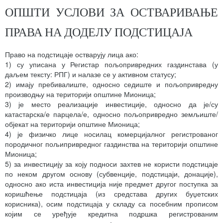
ОПШТИ УСЛОВИ ЗА ОСТВАРИВАЊЕ
ПРАВА НА ДОДЕЛУ ПОДСТИЦАЈА
Право на подстицаје остварују лица ако:
1) су уписана у Регистар пољопривредних газдинстава (у
даљем тексту: РПГ) и налазе се у активном статусу;
2) имају пребивалиште, односно седиште и пољопривредну
производњу на територији општине Мионица;
3) је место реализације инвестиције, односно да је/су
катастарска/е парцела/е, односно пољопривредно земљиште/
објекат на територији општине Мионица;
4) је физичко лице носилац комерцијалног регистрованог
породичног пољипривредног газдинства на територији општине
Мионица;
5) за инвестицију за коју подноси захтев не користи подстицаје
по неком другом основу (субвенције, подстицаји, донације),
односно ако иста инвестиција није предмет другог поступка за
коришћење подстицаја (из средстава других буџетских
корисника), осим подстицаја у складу са посебним прописом
којим се уређује кредитна подршка регистрованим