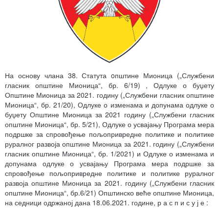
На основу члана 38. Статута oпштине Мионица („Службени
гласник општине Мионица“, бр. 6/19) , Одлуке о буџету
Општине Мионица за 2021. годину („Службени гласник општине
Мионица“, бр. 21/20), Одлуке о изменама и допунама одлуке о
буџету Општине Мионица за 2021 годину („Службени гласник
општине Мионица“, бр. 5/21), Одлуке о усвајању Програма мера
подршке за спровођење пољопривредне политике и политике
руралног развоја општине Мионица за 2021. годину („Службени
гласник општине Мионица“, бр. 1/2021) и Одлуке о изменама и
допунама одлуке о усвајању Програма мера подршке за
спровођење пољопривредне политике и политике руралног
развоја општине Мионица за 2021. годину („Службени гласник
општине Мионица“, бр.6/21) Општинско веће општине Мионица,
на седници одржаној дана 18.06.2021. године, р а с п и с у ј е :