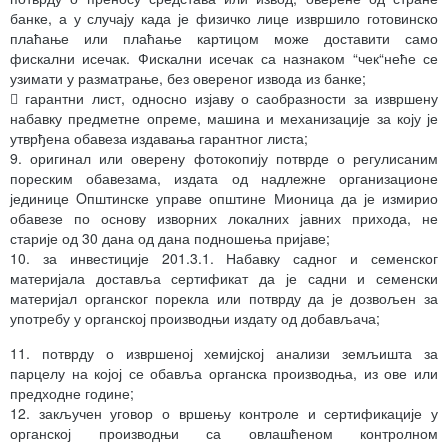
банке, а у случају када је физичко лице извршило готовинско
плаћање или плаћање картицом може доставити само
фискални исечак. Фискални исечак са назнаком “чек“неће се
узимати у разматрање, без овереног извода из банке;
 гарантни лист, односно изјаву о саобразности за извршену
набавку предметне опреме, машина и механизације за коју је
утврђена обавеза издавања гарантног листа;
9. оригинал или оверену фотокопију потврде о регулисаним
пореским обавезама, издата од надлежне организационе
јединице Oпштинске управе општине Мионица да је измирио
обавезе по основу изворних локалних јавних прихода, не
старије од 30 дана од дана подношења пријаве;
10. за инвестиције 201.3.1. Набавку садног и семенског
материјала доставља сертификат да је садни и семенски
материјал органског порекла или потврду да је дозвољен за
употребу у органској производњи издату од добављача;
11. потврду о извршеној хемијској анализи земљишта за
парцелу на којој се обавља органска производња, из ове или
предходне године;
12. закључен уговор о вршењу контроле и сертификације у
органској производњи са овлашћеном контролном