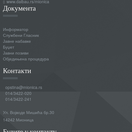
www.daibau.rs/mionica
Документа
Информатор
Службени Гласник
Јавне набавке
Буџет
Јавни позиви
Обједињена процедура
Контакти
opstina@mionica.rs
014/3422-020
014/3422-241
Ул. Војводе Мишића бр.30
14242 Мионица
Будите у контакту