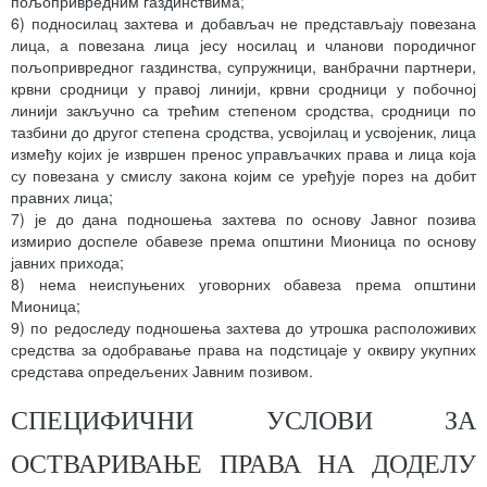
пољопривредним газдинствима;
6) подносилац захтева и добављач не представљају повезана
лица, а повезана лица јесу носилац и чланови породичног
пољопривредног газдинства, супружници, ванбрачни партнери,
крвни сродници у правој линији, крвни сродници у побочној
линији закључно са трећим степеном сродства, сродници по
тазбини до другог степена сродства, усвојилац и усвојеник, лица
између којих је извршен пренос управљачких права и лица која
су повезана у смислу закона којим се уређује порез на добит
правних лица;
7) је до дана подношења захтева по основу Јавног позива
измирио доспеле обавезе према општини Мионица по основу
јавних прихода;
8) нема неиспуњених уговорних обавеза према општини
Мионица;
9) по редоследу подношења захтева до утрошка расположивих
средства за одобравање права на подстицаје у оквиру укупних
средстава опредељених Јавним позивом.
СПЕЦИФИЧНИ УСЛОВИ ЗА
ОСТВАРИВАЊЕ ПРАВА НА ДОДЕЛУ