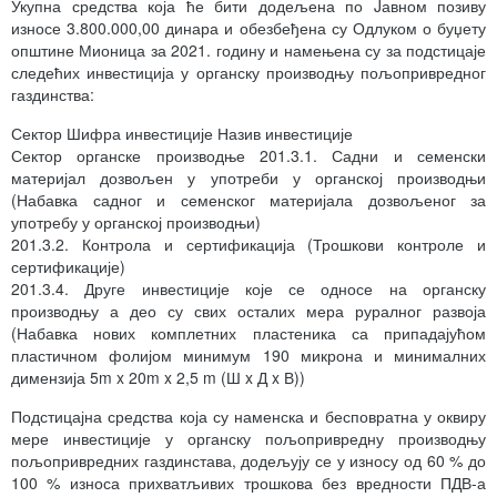
Укупна средства која ће бити додељена по Jавном позиву
износе 3.800.000,00 динара и обезбеђена су Одлуком о буџету
општине Мионица за 2021. годину и намењена су за подстицаје
следећих инвестиција у органску производњу пољопривредног
газдинства:
Сектор Шифра инвестиције Назив инвестиције
Сектор органске производње 201.3.1. Садни и семенски
материјал дозвољен у употреби у органској производњи
(Набавка садног и семенског материјала дозвољеног за
употребу у органској производњи)
201.3.2. Контрола и сертификација (Трошкови контроле и
сертификације)
201.3.4. Друге инвестиције које се односе на органску
производњу а део су свих осталих мера руралног развоја
(Набавка нових комплетних пластеника са припадајућом
пластичном фолијом минимум 190 микрона и минималних
димензија 5m x 20m x 2,5 m (Ш x Д x В))
Подстицајна средства која су наменска и бесповратна у оквиру
мере инвестиције у органску пољопривредну производњу
пољопривредних газдинстава, додељују се у износу од 60 % до
100 % износа прихватљивих трошкова без вредности ПДВ-а