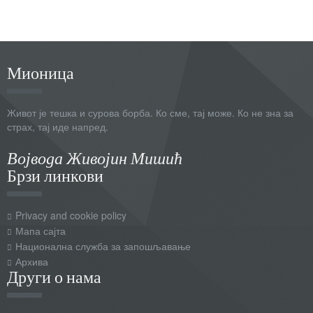
Мионица
Живот је тешка и сурова борба. Ко сме, тај може. Ко не зна за
страх, тај иде напред.
Војвода Живојин Мишић
Брзи линкови
Privacy and cookie policy
Мапа сајта
Национална служба за запошљавање
Архива
Други о нама