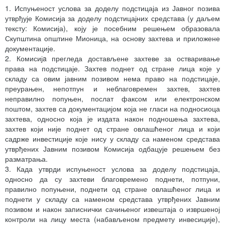
1. Испуњеност услова за доделу подстицаја из Јавног позива
утврђује Комисија за доделу подстицајних средстава (у даљем
тексту: Комисија), коју је посебним решењем образовала
Скупштина општине Мионица, на основу захтева и приложене
документације.
2. Комисијa прегледа достављене захтеве за остваривање
права на подстицаје. Захтев поднет од стране лица које у
складу са овим јавним позивом нема право на подстицаје,
преурањен, непотпун и неблаговремен захтев, захтев
неправилно попуњен, послат факсом или електронском
поштом, захтев са документацијом која не гласи на подносиоца
захтева, односно која је издата након подношења захтева,
захтев који није поднет од стране овлашћеног лица и који
садрже инвестиције које нису у складу са наменом средстава
утврђених Јавним позивом Комисија одбацује решењем без
разматрања.
3. Када утврди испуњеност услова за доделу подстицаја,
односно да су захтеви благовремено поднети, потпуни,
правилно попуњени, поднети од стране овлашћеног лица и
поднети у складу са наменом средстава утврђених Јавним
позивом и након записнички сачињеног извештаја о извршеној
контроли на лицу места (набављеном предмету инвесиције),