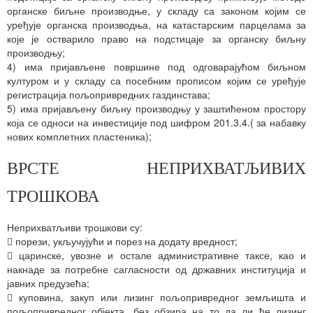
органске биљне производње, у складу са законом којим се
уређује органска производња, на катастарским парцелама за
које је остварило право на подстицаје за органску биљну
производњу;
4) има пријављене површине под одговарајућом биљном
културом и у складу са посебним прописом којим се уређује
регистрација пољопривредних газдинстава;
5) има пријављену биљну производњу у заштићеном простору
која се односи на инвестиције под шифром 201.3.4.( за набавку
нових комплетних пластеника);
ВРСТЕ НЕПРИХВАТЉИВИХ
ТРОШКОВА
Неприхватљиви трошкови су:
 порези, укључујући и порез на додату вредност;
 царинске, увозне и остале административне таксе, као и
накнаде за потребне сагласности од државних институција и
јавних предузећа;
 куповина, закуп или лизинг пољопривредног земљишта и
пољопривредног објекта, без обзира на то да ли ће лизинг