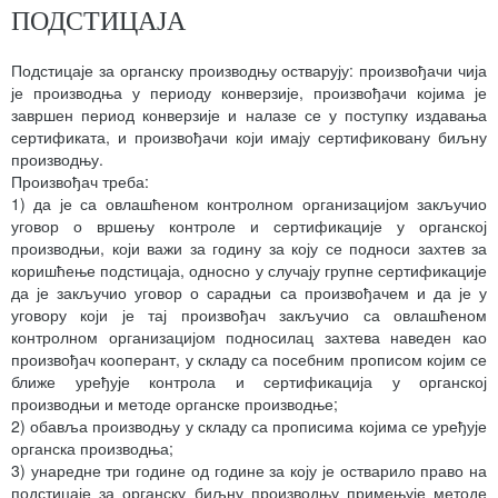
ПОДСТИЦАЈА
Подстицаје за органску производњу остварују: произвођачи чија
је производња у периоду конверзије, произвођачи којима је
завршен период конверзије и налазе се у поступку издавања
сертификата, и произвођачи који имају сертификовану биљну
производњу.
Произвођач треба:
1) да је са овлашћеном контролном организацијом закључио
уговор о вршењу контроле и сертификације у органској
производњи, који важи за годину за коју се подноси захтев за
коришћење подстицаја, односно у случају групне сертификације
да је закључио уговор о сарадњи са произвођачем и да је у
уговору који је тај произвођач закључио са овлашћеном
контролном организацијом подносилац захтева наведен као
произвођач кооперант, у складу са посебним прописом којим се
ближе уређује контрола и сертификација у органској
производњи и методе органске производње;
2) обавља производњу у складу са прописима којима се уређује
органска производња;
3) унаредне три године од године за коју је остварило право на
подстицаје за органску биљну производњу примењује методе