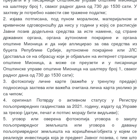
на шалтеру број 1, сваког радног дана од 730 до 1530 сати. У
захтеву је потребно навести све тражене податке;
2. изјава потписана, под пуном моралном, материјалном и
кривичном одговорношћу да нису у години у којој се расписује
Јавни позив додељена средства за исте намене, од стране
државних органа, органа аутономне покрајине и органа
општине Мионица и да није аплицирао за ова средства из
буџета Републике Србије, аутономне покрајине или ЈЛС
(доставља се на обрасцу који је објављен на интернет страници
општине Мионица, а може се преузети и у писарници
Општинске управе општине Мионица на шалтеру број 1, сваког
радног дана од 730 до 1530 сати);
3. фотокопију личне карте (важеће у тренутку предаје)
подносиоца захтева или важећа очитана лична карта уколико је
са чипом;
4. оригинал Потврду о активном статусу у Регистру
пољопривредних газдинстава за 2021. годину, издату од Управе
за трезор (датум, печат и потпис морају бити видљиви);
5. уговор или оверена фотокопија уговора о закупу
пољопривредног земљишта или уговора о давању
пољопривредног земљишта на коришћење/објекта у којем се
реализује инвестиција која је предмет Јавног позива, с тим што