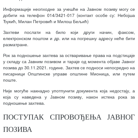
Информације неопходне за учешће на Јавном позиву могу се
добити на телефон 014/3421-017 (контакт особе су: Небојша
Ђукић, Милан Петровић и Милош Бељић)
Захтеви послати на било који други начин, факсом,
електронском поштом и др. или на погрешну адресу неће бити
разматране.
Рок за подношење захтева за остваривање права на подстицаје
у складу са Јавним позивом и тараје од момента објаве Јавног
позива до 30.11.2021. године. Захтев се подноси непосредно на
писарници Општинске управе општине Мионица, или путем
поште.
Није могуће накнадно употпунити документа која недостају, а
која су наведена у Јавном позиву, након истека рока за
подношење захтева.
ПОСТУПАК СПРОВОЂЕЊА ЈАВНОГ
ПОЗИВА