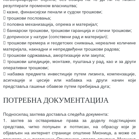
резултирати променом власништва;
 казне, финансијски пенали и судски трошкови;
 трошкови пословања;
 половна механизација, опрема и материјал;
 банкарски трошкови, трошкови гаранција и слични трошкови;
 доприноси у натури (сопствени рад и материјал);
 трошкови премера и геодетских снимања, нереалне количине
материјала, накнадни и непредвиђени трошкови радова;
 трошкови одржавања, амортизације или закупа;
 трошкови шпедиције, монтаже, пуштања у рад, као и за други
оперативни трошкови;
 набавка предмета инвестиције путем лизинга, компензације,
асигнације и цесије или набавка на други начин који
представља гашење обавезе путем пребијања дуга;
ПОТРЕБНА ДОКУМЕНТАЦИЈА
Подносилац захтева доставља следећа документа:
1. захтев за остваривање права за доделу подстицајних
средстава, читко попуњен и потписан, на обрасцу који је
објављен на интернет страници општине Мионица, а може се
преузети и у писарници Општинске управе општине Мионица