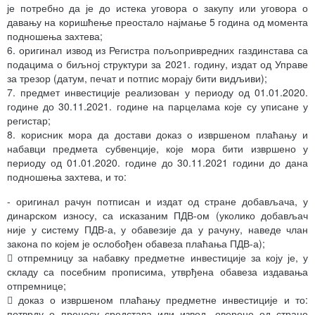
је потребно да је до истека уговора о закупу или уговора о
давању на коришћење преостало најмање 5 година од момента
подношења захтева;
6. оригинал извод из Регистра пољопривредних газдинстава са
подацима о биљној структури за 2021. годину, издат од Управе
за трезор (датум, печат и потпис морају бити видљиви);
7. предмет инвестиције реализован у периоду од 01.01.2020.
године до 30.11.2021. године на парцелама које су уписане у
регистар;
8. корисник мора да достави доказ о извршеном плаћању и
набавци предмета субвенције, које мора бити извршено у
периоду од 01.01.2020. године до 30.11.2021 години до дана
подношења захтева, и то:
- оригинал рачун потписан и издат од стране добављача, у
динарском износу, са исказаним ПДВ-ом (уколико добављач
није у систему ПДВ-а, у обавезије да у рачуну, наведе члан
закона по којем је ослобођен обавеза плаћања ПДВ-а);
 отпремницу за набавку предметне инвестиције за коју је, у
складу са посебним прописима, утврђена обавеза издавања
отпремнице;
 доказ о извршеном плаћању предметне инвестиције и то:
потврду о преносу средстава или извод, оверене од стране